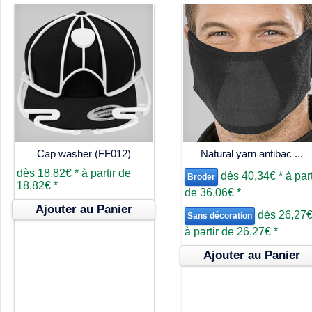
Cap washer (FF012)
Natural yarn antibac ...
dès
18,82€
*
à partir de
dès
40,34€
*
à part
Broder
18,82€
*
de
36,06€
*
Ajouter au Panier
dès
26,27
Sans décoration
à partir de
26,27€
*
Ajouter au Panier