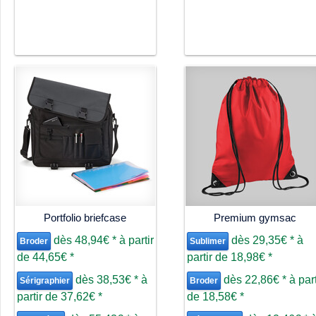
Portfolio briefcase
Premium gymsac
dès
48,94€
*
à partir
dès
29,35€
*
à
Broder
Sublimer
de
44,65€
*
partir de
18,98€
*
dès
38,53€
*
à
dès
22,86€
*
à part
Sérigraphier
Broder
partir de
37,62€
*
de
18,58€
*