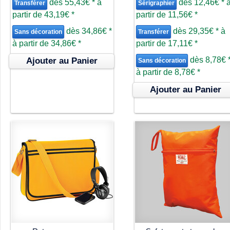
dès
55,43€
*
à
dès
12,46€
*
Transférer
Sérigraphier
partir de
43,19€
*
partir de
11,56€
*
dès
34,86€
*
dès
29,35€
*
à
Sans décoration
Transférer
à partir de
34,86€
*
partir de
17,11€
*
dès
8,78€
Ajouter au Panier
Sans décoration
à partir de
8,78€
*
Ajouter au Panier