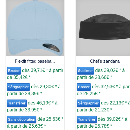
Flexfit fitted baseba...
Chef's zandana
dès
39,71€
*
à partir
dès
39,02€
*
à
Broder
Sublimer
de
35,42€
*
partir de
28,66€
*
dès
29,30€
*
à
dès
32,53€
*
à part
Sérigraphier
Broder
partir de
28,39€
*
de
28,25€
*
dès
46,19€
*
à
dès
22,13€
*
Transférer
Sérigraphier
partir de
33,95€
*
partir de
21,23€
*
dès
25,63€
*
dès
39,02€
*
à
Sans décoration
Transférer
à partir de
25,63€
*
partir de
26,78€
*