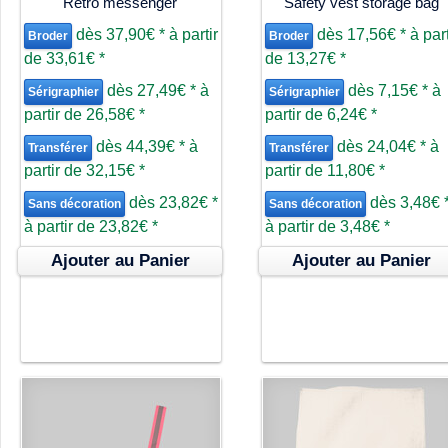
Retro messenger
Safety vest storage bag
dès
37,90€
*
à partir
dès
17,56€
*
à part
Broder
Broder
de
33,61€
*
de
13,27€
*
dès
27,49€
*
à
dès
7,15€
*
à
Sérigraphier
Sérigraphier
partir de
26,58€
*
partir de
6,24€
*
dès
44,39€
*
à
dès
24,04€
*
à
Transférer
Transférer
partir de
32,15€
*
partir de
11,80€
*
dès
23,82€
*
dès
3,48€
Sans décoration
Sans décoration
à partir de
23,82€
*
à partir de
3,48€
*
Ajouter au Panier
Ajouter au Panier