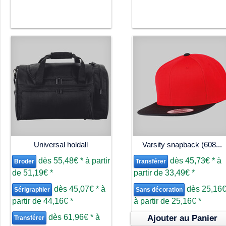
Universal holdall
Varsity snapback (608...
dès
55,48€
*
à partir
dès
45,73€
*
à
Broder
Transférer
de
51,19€
*
partir de
33,49€
*
dès
45,07€
*
à
dès
25,16
Sérigraphier
Sans décoration
partir de
44,16€
*
à partir de
25,16€
*
dès
61,96€
*
à
Ajouter au Panier
Transférer