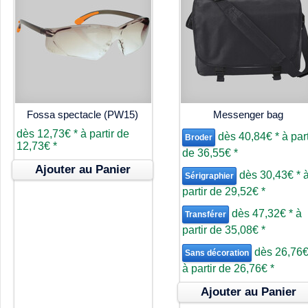
Fossa spectacle (PW15)
Messenger bag
dès
12,73€
*
à partir de
dès
40,84€
*
à part
Broder
12,73€
*
de
36,55€
*
Ajouter au Panier
dès
30,43€
*
Sérigraphier
partir de
29,52€
*
dès
47,32€
*
à
Transférer
partir de
35,08€
*
dès
26,76
Sans décoration
à partir de
26,76€
*
Ajouter au Panier