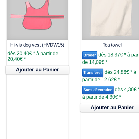
Hi-vis dog vest (HVDW15)
Tea towel
dès
20,40€
*
à partir de
dès
18,37€
*
à part
Broder
20,40€
*
de
14,09€
*
Ajouter au Panier
dès
24,86€
*
à
Transférer
partir de
12,62€
*
dès
4,30€
Sans décoration
à partir de
4,30€
*
Ajouter au Panier