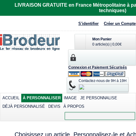
LIVRAISON GRATUITE en France Métropolitaine à part
techniques)
S'identifier
Créer un Compte
Mon Panier
0 article(s)
|
0,00€
Connexion et Paiement Sécurisés
Contactez-nous de 9H à 19H
ACCUEIL
À PERSONNALISER
IMAGE
JE PERSONNALISE
DÉJÀ PERSONNALISÉ
DEVIS
À PROPOS
Choisissez un article, Personnalisez-le et Ach