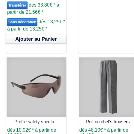
dès
33,80€
*
à
Transférer
partir de
21,56€
*
dès
13,25€
*
Sans décoration
à partir de
13,25€
*
Ajouter au Panier
Profile safety specta...
Pull-on chef’s trousers
dès
10,02€
*
à partir de
dès
48,10€
*
à partir de