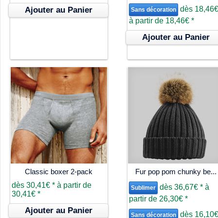
dès
18,46
Ajouter au Panier
Sans décoration
à partir de
18,46€
*
Ajouter au Panier
Classic boxer 2-pack
Fur pop pom chunky be...
dès
30,41€
*
à partir de
dès
36,67€
*
à
Sublimer
30,41€
*
partir de
26,30€
*
Ajouter au Panier
dès
16,10
Sans décoration