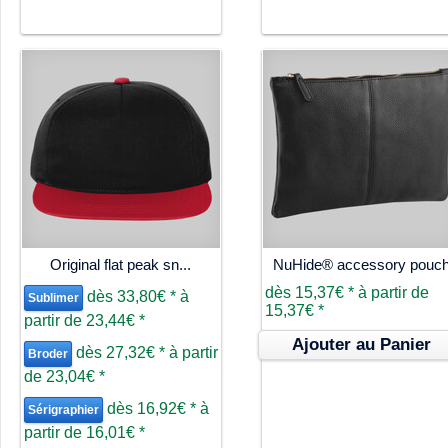
Original flat peak sn...
NuHide® accessory pouc
dès
15,37€
*
à partir de
dès
33,80€
*
à
Sublimer
15,37€
*
partir de
23,44€
*
Ajouter au Panier
dès
27,32€
*
à partir
Broder
de
23,04€
*
dès
16,92€
*
à
Sérigraphier
partir de
16,01€
*