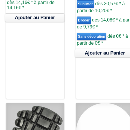
dès
14,16€
*
à partir de
dès
20,57€
*
à
Sublimer
14,16€
*
partir de
10,20€
*
Ajouter au Panier
dès
14,08€
*
à part
Broder
de
9,79€
*
dès
0€
*
à
Sans décoration
partir de
0€
*
Ajouter au Panier