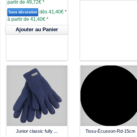
partir de
49,72€
*
dès
41,40€
*
Sans décoration
à partir de
41,40€
*
Ajouter au Panier
Junior classic fully ...
Tissu-Écusson-Rd-15cm