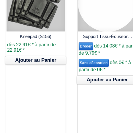
Kneepad (S156)
Support Tissu-Écusson...
dès
22,91€
*
à partir de
dès
14,08€
*
à part
Broder
22,91€
*
de
9,79€
*
Ajouter au Panier
dès
0€
*
à
Sans décoration
partir de
0€
*
Ajouter au Panier