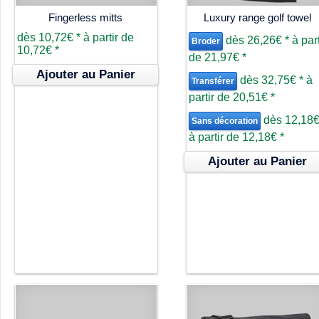
Fingerless mitts
Luxury range golf towel
dès
10,72€
*
à partir de
dès
26,26€
*
à part
Broder
10,72€
*
de
21,97€
*
Ajouter au Panier
dès
32,75€
*
à
Transférer
partir de
20,51€
*
dès
12,18
Sans décoration
à partir de
12,18€
*
Ajouter au Panier