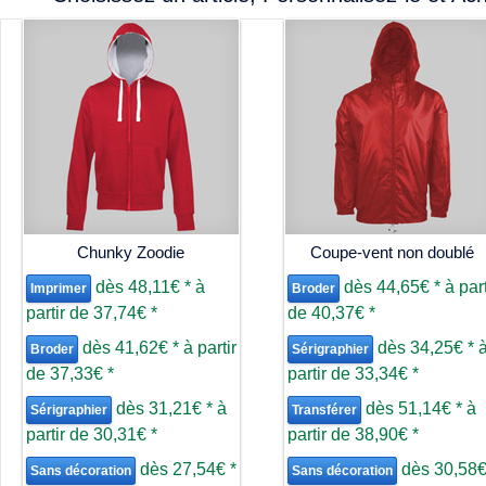
Chunky Zoodie
Coupe-vent non doublé
dès
48,11€
*
à
dès
44,65€
*
à part
Imprimer
Broder
partir de
37,74€
*
de
40,37€
*
dès
41,62€
*
à partir
dès
34,25€
*
Broder
Sérigraphier
de
37,33€
*
partir de
33,34€
*
dès
31,21€
*
à
dès
51,14€
*
à
Sérigraphier
Transférer
partir de
30,31€
*
partir de
38,90€
*
dès
27,54€
*
dès
30,58
Sans décoration
Sans décoration