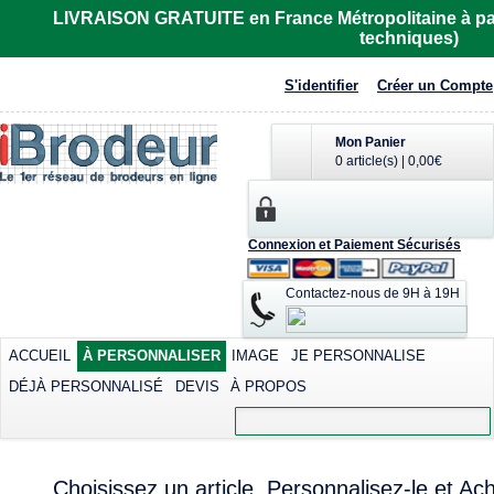
LIVRAISON GRATUITE en France Métropolitaine à part
techniques)
S'identifier
Créer un Compte
Mon Panier
0 article(s)
|
0,00€
Connexion et Paiement Sécurisés
Contactez-nous de 9H à 19H
ACCUEIL
À PERSONNALISER
IMAGE
JE PERSONNALISE
DÉJÀ PERSONNALISÉ
DEVIS
À PROPOS
Choisissez un article, Personnalisez-le et Ach