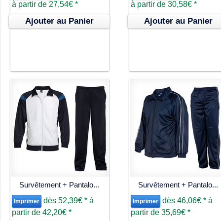
à partir de
27,54€
*
à partir de
30,58€
*
Ajouter au Panier
Ajouter au Panier
Survêtement + Pantalo...
Survêtement + Pantalo...
dès
52,39€
*
à
dès
46,06€
*
à
Imprimer
Imprimer
partir de
42,20€
*
partir de
35,69€
*