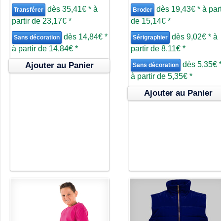
dès
35,41€
*
à
dès
19,43€
*
à part
Transférer
Broder
partir de
23,17€
*
de
15,14€
*
dès
14,84€
*
dès
9,02€
*
à
Sans décoration
Sérigraphier
à partir de
14,84€
*
partir de
8,11€
*
dès
5,35€
Ajouter au Panier
Sans décoration
à partir de
5,35€
*
Ajouter au Panier