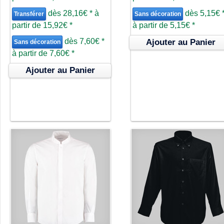
dès
28,16€
*
à
dès
5,15€
Transférer
Sans décoration
partir de
15,92€
*
à partir de
5,15€
*
dès
7,60€
*
Ajouter au Panier
Sans décoration
à partir de
7,60€
*
Ajouter au Panier