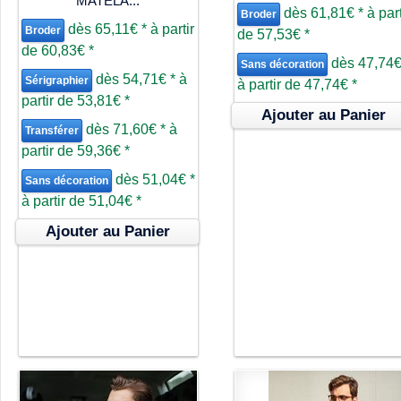
MATELA...
dès
61,81€
*
à part
Broder
dès
65,11€
*
à partir
Broder
de
57,53€
*
de
60,83€
*
dès
47,74
Sans décoration
dès
54,71€
*
à
Sérigraphier
à partir de
47,74€
*
partir de
53,81€
*
Ajouter au Panier
dès
71,60€
*
à
Transférer
partir de
59,36€
*
dès
51,04€
*
Sans décoration
à partir de
51,04€
*
Ajouter au Panier