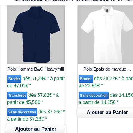
Polo Homme B&C Heavymill
Polo Epais de marque ...
dès
51,34€
*
à partir
dès
28,22€
*
à part
Broder
Broder
de
47,05€
*
de
23,94€
*
dès
57,82€
*
à
dès
14,15
Transférer
Sans décoration
partir de
45,58€
*
à partir de
14,15€
*
dès
37,26€
*
Ajouter au Panier
Sans décoration
à partir de
37,26€
*
Ajouter au Panier