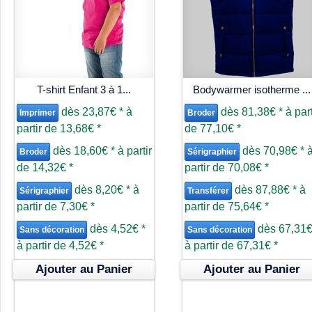
T-shirt Enfant 3 à 1...
Bodywarmer isotherme ...
dès
23,87€
*
à
dès
81,38€
*
à part
Imprimer
Broder
partir de
13,68€
*
de
77,10€
*
dès
18,60€
*
à partir
dès
70,98€
*
Broder
Sérigraphier
de
14,32€
*
partir de
70,08€
*
dès
8,20€
*
à
dès
87,88€
*
à
Sérigraphier
Transférer
partir de
7,30€
*
partir de
75,64€
*
dès
4,52€
*
dès
67,31
Sans décoration
Sans décoration
à partir de
4,52€
*
à partir de
67,31€
*
Ajouter au Panier
Ajouter au Panier