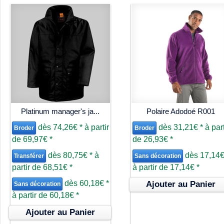
Platinum manager's ja...
Polaire Adodoé R001
dès
74,26€
*
à partir
dès
31,21€
*
à part
Broder
Broder
de
69,97€
*
de
26,93€
*
dès
80,75€
*
à
dès
17,14
Transférer
Sans décoration
partir de
68,51€
*
à partir de
17,14€
*
dès
60,18€
*
Ajouter au Panier
Sans décoration
à partir de
60,18€
*
Ajouter au Panier