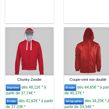
Chunky Zoodie
Coupe-vent non doublé
dès
48,11€
*
à
dès
44,65€
*
à part
Imprimer
Broder
partir de
37,74€
*
de
40,37€
*
dès
41,62€
*
à partir
dès
34,25€
*
Broder
Sérigraphier
de
37,33€
*
partir de
33,34€
*