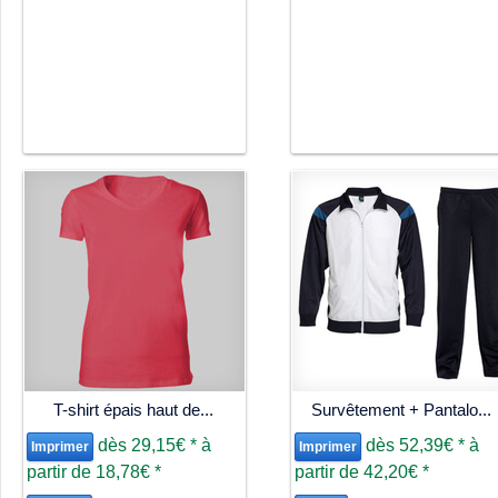
T-shirt épais haut de...
Survêtement + Pantalo...
dès
29,15€
*
à
dès
52,39€
*
à
Imprimer
Imprimer
partir de
18,78€
*
partir de
42,20€
*