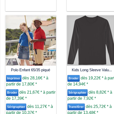
Polo Enfant 65/35 piqué
Kids Long Sleeve Valu...
dès
28,16€
*
à
dès
19,22€
*
à part
Imprimer
Broder
partir de
17,80€
*
de
14,94€
*
dès
21,67€
*
à partir
dès
8,82€
*
à
Broder
Sérigraphier
de
17,39€
*
partir de
7,92€
*
dès
11,27€
*
à
dès
25,72€
*
à
Sérigraphier
Transférer
partir de
10,37€
*
partir de
13,48€
*