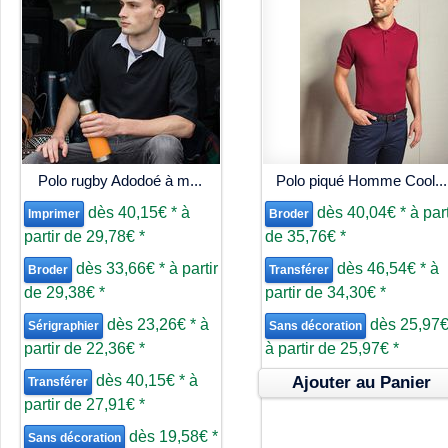
Polo rugby Adodoé à m...
Polo piqué Homme Cool...
dès
40,15€
*
à
dès
40,04€
*
à part
Imprimer
Broder
partir de
29,78€
*
de
35,76€
*
dès
33,66€
*
à partir
dès
46,54€
*
à
Broder
Transférer
de
29,38€
*
partir de
34,30€
*
dès
23,26€
*
à
dès
25,97
Sérigraphier
Sans décoration
partir de
22,36€
*
à partir de
25,97€
*
dès
40,15€
*
à
Ajouter au Panier
Transférer
partir de
27,91€
*
dès
19,58€
*
Sans décoration