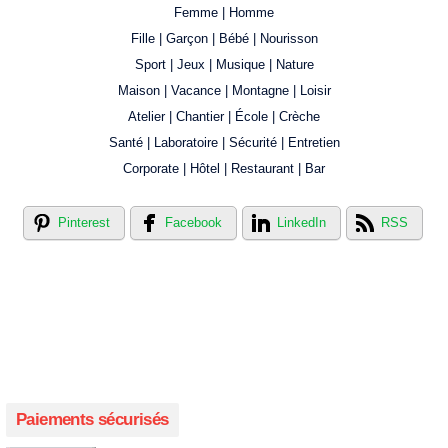
Femme | Homme
Fille | Garçon | Bébé | Nourisson
Sport | Jeux | Musique | Nature
Maison | Vacance | Montagne | Loisir
Atelier | Chantier | École | Crèche
Santé | Laboratoire | Sécurité | Entretien
Corporate | Hôtel | Restaurant | Bar
Pinterest
Facebook
LinkedIn
RSS
Créer votre propre magasin en ligne !
Créer votre propre campagne en ligne!
Paiements sécurisés