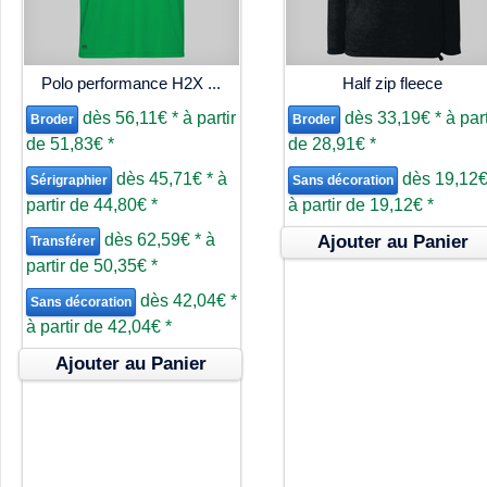
Polo performance H2X ...
Half zip fleece
dès
56,11€
*
à partir
dès
33,19€
*
à part
Broder
Broder
de
51,83€
*
de
28,91€
*
dès
45,71€
*
à
dès
19,12
Sérigraphier
Sans décoration
partir de
44,80€
*
à partir de
19,12€
*
dès
62,59€
*
à
Ajouter au Panier
Transférer
partir de
50,35€
*
dès
42,04€
*
Sans décoration
à partir de
42,04€
*
Ajouter au Panier