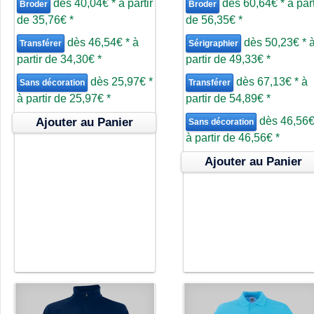
dès
40,04€
*
à partir
dès
60,64€
*
à part
Broder
Broder
de
35,76€
*
de
56,35€
*
dès
46,54€
*
à
dès
50,23€
*
Transférer
Sérigraphier
partir de
34,30€
*
partir de
49,33€
*
dès
25,97€
*
dès
67,13€
*
à
Sans décoration
Transférer
à partir de
25,97€
*
partir de
54,89€
*
dès
46,56
Ajouter au Panier
Sans décoration
à partir de
46,56€
*
Ajouter au Panier