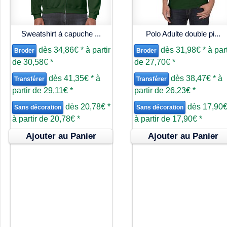
Sweatshirt á capuche ...
Polo Adulte double pi...
dès
34,86€
*
à partir
dès
31,98€
*
à part
Broder
Broder
de
30,58€
*
de
27,70€
*
dès
41,35€
*
à
dès
38,47€
*
à
Transférer
Transférer
partir de
29,11€
*
partir de
26,23€
*
dès
20,78€
*
dès
17,90
Sans décoration
Sans décoration
à partir de
20,78€
*
à partir de
17,90€
*
Ajouter au Panier
Ajouter au Panier