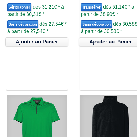
dès
31,21€
*
à
dès
51,14€
*
à
Sérigraphier
Transférer
partir de
30,31€
*
partir de
38,90€
*
dès
27,54€
*
dès
30,58
Sans décoration
Sans décoration
à partir de
27,54€
*
à partir de
30,58€
*
Ajouter au Panier
Ajouter au Panier