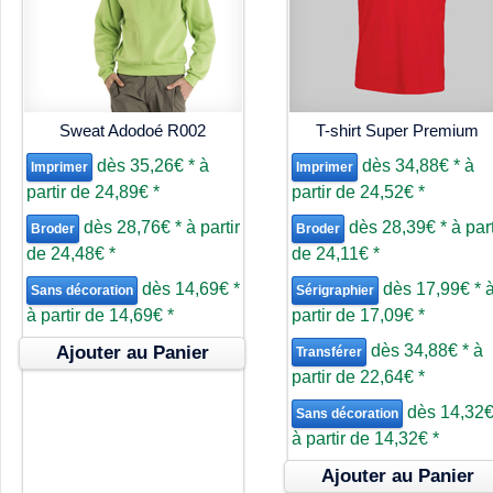
Sweat Adodoé R002
T-shirt Super Premium
dès
35,26€
*
à
dès
34,88€
*
à
Imprimer
Imprimer
partir de
24,89€
*
partir de
24,52€
*
dès
28,76€
*
à partir
dès
28,39€
*
à part
Broder
Broder
de
24,48€
*
de
24,11€
*
dès
14,69€
*
dès
17,99€
*
Sans décoration
Sérigraphier
à partir de
14,69€
*
partir de
17,09€
*
dès
34,88€
*
à
Ajouter au Panier
Transférer
partir de
22,64€
*
dès
14,32
Sans décoration
à partir de
14,32€
*
Ajouter au Panier