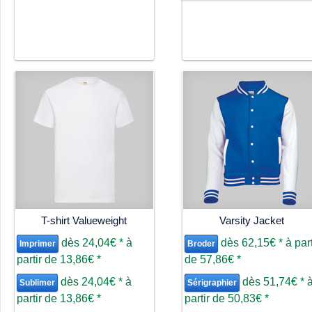
T-shirt Valueweight
Varsity Jacket
dès
24,04€
*
à
dès
62,15€
*
à part
Imprimer
Broder
partir de
13,86€
*
de
57,86€
*
dès
24,04€
*
à
dès
51,74€
*
Sublimer
Sérigraphier
partir de
13,86€
*
partir de
50,83€
*