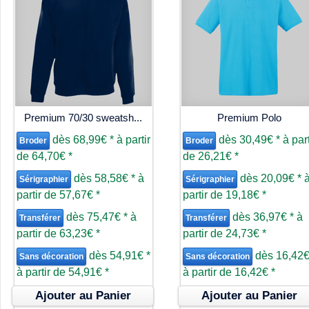
Premium 70/30 sweatsh...
Premium Polo
dès
68,99€
*
à partir
dès
30,49€
*
à part
Broder
Broder
de
64,70€
*
de
26,21€
*
dès
58,58€
*
à
dès
20,09€
*
Sérigraphier
Sérigraphier
partir de
57,67€
*
partir de
19,18€
*
dès
75,47€
*
à
dès
36,97€
*
à
Transférer
Transférer
partir de
63,23€
*
partir de
24,73€
*
dès
54,91€
*
dès
16,42
Sans décoration
Sans décoration
à partir de
54,91€
*
à partir de
16,42€
*
Ajouter au Panier
Ajouter au Panier