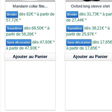
Mandarin collar fitte...
Oxford long sleeve shirt
dès
62€
*
à partir de
dès
31,73€
*
à part
Broder
Broder
57,72€
*
de
27,44€
*
dès
68,50€
*
à
dès
38,21€
*
à
Transférer
Transférer
partir de
56,26€
*
partir de
25,97€
*
dès
47,93€
*
dès
17,65
Sans décoration
Sans décoration
à partir de
47,93€
*
à partir de
17,65€
*
Ajouter au Panier
Ajouter au Panier