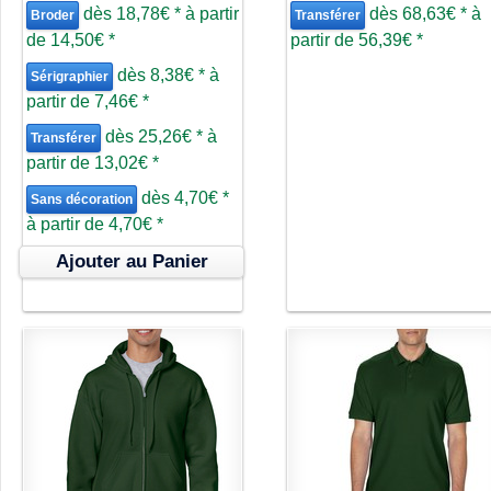
dès
18,78€
*
à partir
dès
68,63€
*
à
Broder
Transférer
de
14,50€
*
partir de
56,39€
*
dès
8,38€
*
à
Sérigraphier
partir de
7,46€
*
dès
25,26€
*
à
Transférer
partir de
13,02€
*
dès
4,70€
*
Sans décoration
à partir de
4,70€
*
Ajouter au Panier