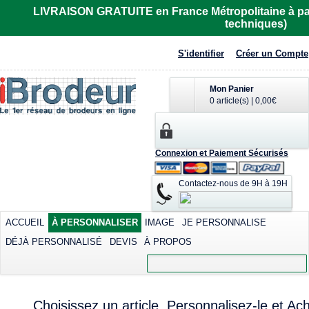
LIVRAISON GRATUITE en France Métropolitaine à part
techniques)
S'identifier
Créer un Compte
Mon Panier
0 article(s)
|
0,00€
Connexion et Paiement Sécurisés
Contactez-nous de 9H à 19H
ACCUEIL
À PERSONNALISER
IMAGE
JE PERSONNALISE
DÉJÀ PERSONNALISÉ
DEVIS
À PROPOS
Choisissez un article, Personnalisez-le et Ach