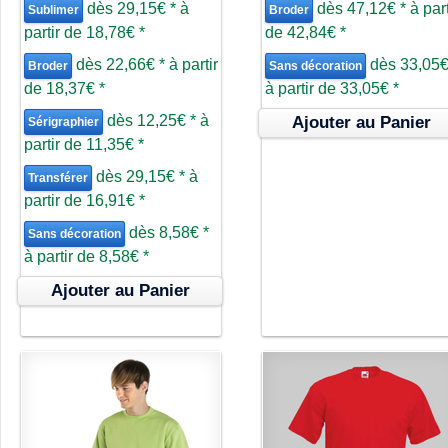
dès
29,15€
*
à
dès
47,12€
*
à part
Sublimer
Broder
partir de
18,78€
*
de
42,84€
*
dès
22,66€
*
à partir
dès
33,05
Broder
Sans décoration
de
18,37€
*
à partir de
33,05€
*
dès
12,25€
*
à
Ajouter au Panier
Sérigraphier
partir de
11,35€
*
dès
29,15€
*
à
Transférer
partir de
16,91€
*
dès
8,58€
*
Sans décoration
à partir de
8,58€
*
Ajouter au Panier