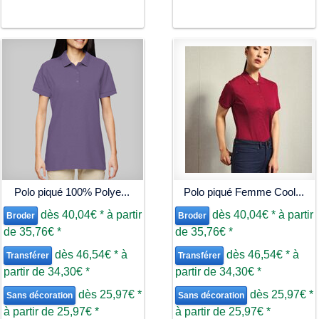
Polo piqué 100% Polye...
Polo piqué Femme Cool...
dès
40,04€
*
à partir
dès
40,04€
*
à partir
Broder
Broder
de
35,76€
*
de
35,76€
*
dès
46,54€
*
à
dès
46,54€
*
à
Transférer
Transférer
partir de
34,30€
*
partir de
34,30€
*
dès
25,97€
*
dès
25,97€
*
Sans décoration
Sans décoration
à partir de
25,97€
*
à partir de
25,97€
*