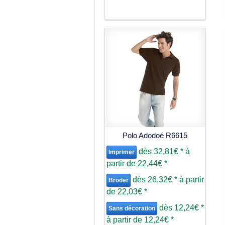
Polo Adodoé R6615
dès
32,81€
*
à
Imprimer
partir de
22,44€
*
dès
26,32€
*
à partir
Broder
de
22,03€
*
dès
12,24€
*
Sans décoration
à partir de
12,24€
*