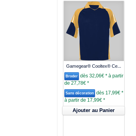
Gamegear® Cooltex® Ce...
dès
32,06€
*
à partir
Broder
de
27,78€
*
dès
17,99€
*
Sans décoration
à partir de
17,99€
*
Ajouter au Panier