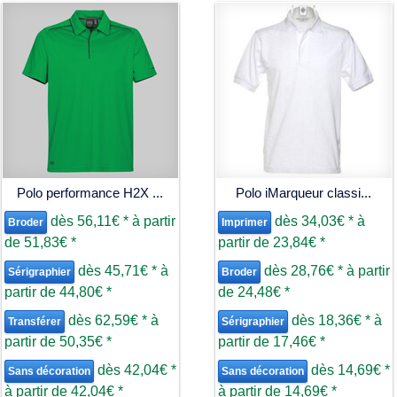
Polo performance H2X ...
Polo iMarqueur classi...
dès
56,11€
*
à partir
dès
34,03€
*
à
Broder
Imprimer
de
51,83€
*
partir de
23,84€
*
dès
45,71€
*
à
dès
28,76€
*
à partir
Sérigraphier
Broder
partir de
44,80€
*
de
24,48€
*
dès
62,59€
*
à
dès
18,36€
*
à
Transférer
Sérigraphier
partir de
50,35€
*
partir de
17,46€
*
dès
42,04€
*
dès
14,69€
*
Sans décoration
Sans décoration
à partir de
42,04€
*
à partir de
14,69€
*