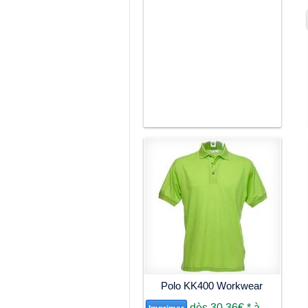
Polo KK400 Workwear
dès
30,36€
*
à