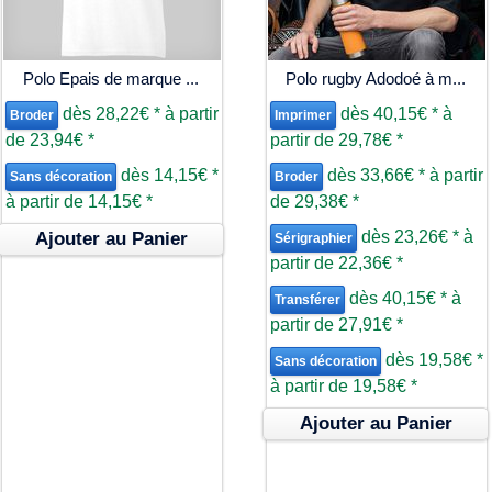
Polo Epais de marque ...
Polo rugby Adodoé à m...
dès
28,22€
*
à partir
dès
40,15€
*
à
Broder
Imprimer
de
23,94€
*
partir de
29,78€
*
dès
14,15€
*
dès
33,66€
*
à partir
Sans décoration
Broder
à partir de
14,15€
*
de
29,38€
*
dès
23,26€
*
à
Ajouter au Panier
Sérigraphier
partir de
22,36€
*
dès
40,15€
*
à
Transférer
partir de
27,91€
*
dès
19,58€
*
Sans décoration
à partir de
19,58€
*
Ajouter au Panier