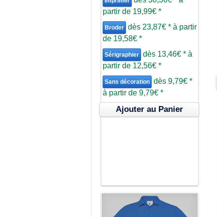
Imprimer
partir de
19,99€
*
dès
23,87€
*
à partir
Broder
de
19,58€
*
dès
13,46€
*
à
Sérigraphier
partir de
12,56€
*
dès
9,79€
*
Sans décoration
à partir de
9,79€
*
Ajouter au Panier