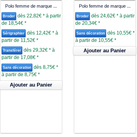
Polo femme de marque ...
Polo femme de marque ...
dès
22,82€
*
à partir
dès
24,62€
*
à partir
Broder
Broder
de
18,54€
*
de
20,34€
*
dès
12,42€
*
à
dès
10,55€
*
Sérigraphier
Sans décoration
partir de
11,52€
*
à partir de
10,55€
*
dès
29,32€
*
à
Ajouter au Panier
Transférer
partir de
17,08€
*
dès
8,75€
*
Sans décoration
à partir de
8,75€
*
Ajouter au Panier