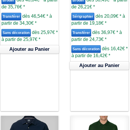
Broder
Broder
de
35,76€
*
de
26,21€
*
dès
46,54€
*
à
dès
20,09€
*
à
Transférer
Sérigraphier
partir de
34,30€
*
partir de
19,18€
*
dès
25,97€
*
dès
36,97€
*
à
Sans décoration
Transférer
à partir de
25,97€
*
partir de
24,73€
*
dès
16,42€
*
Ajouter au Panier
Sans décoration
à partir de
16,42€
*
Ajouter au Panier