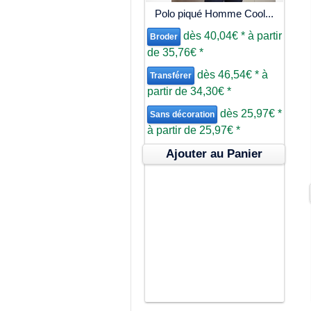
Polo piqué Homme Cool...
dès
40,04€
*
à partir
Broder
de
35,76€
*
dès
46,54€
*
à
Transférer
partir de
34,30€
*
dès
25,97€
*
Sans décoration
à partir de
25,97€
*
Ajouter au Panier