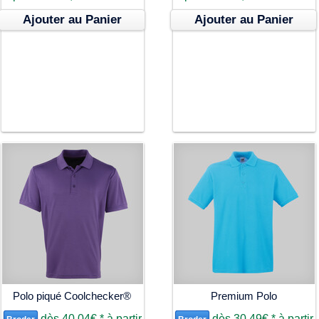
Ajouter au Panier
Ajouter au Panier
Polo piqué Coolchecker®
Premium Polo
dès
40,04€
*
à partir
dès
30,49€
*
à partir