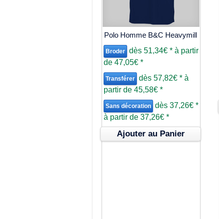
Polo Homme B&C Heavymill
dès
51,34€
*
à partir
Broder
de
47,05€
*
dès
57,82€
*
à
Transférer
partir de
45,58€
*
dès
37,26€
*
Sans décoration
à partir de
37,26€
*
Ajouter au Panier