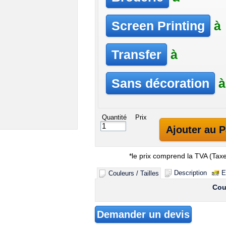
Screen Printing
à
Transfer
à
Sans décoration
à
Quantité
Prix
Ajouter au P
*
le prix comprend la TVA (Taxe
Description
E
Couleurs / Tailles
Cou
Demander un devis