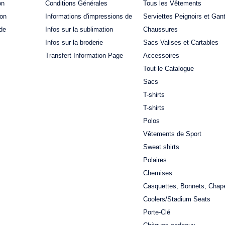
on
Conditions Générales
Tous les Vêtements
ion
Informations d'impressions de
Serviettes Peignoirs et Gan
de
Infos sur la sublimation
Chaussures
Infos sur la broderie
Sacs Valises et Cartables
Transfert Information Page
Accessoires
Tout le Catalogue
Sacs
T-shirts
T-shirts
Polos
Vêtements de Sport
Sweat shirts
Polaires
Chemises
Casquettes, Bonnets, Chap
Coolers/Stadium Seats
Porte-Clé