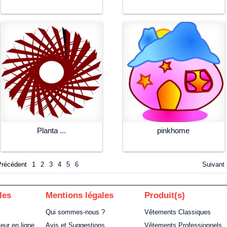
Planta ...
pinkhome
Précédent
1
2
3
4
5
6
Suivant 
les
Mentions légales
Produit(s)
Qui sommes-nous ?
Vêtements Classiques
teur en ligne
Avis et Suggestions
Vêtements Professionnels