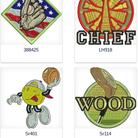
388425
LH918
Sr401
Sr114