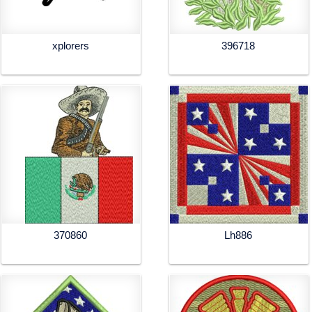
xplorers
396718
370860
Lh886