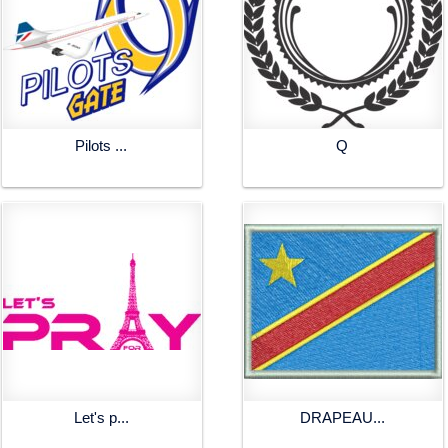
Pilots ...
Q
Let's p...
DRAPEAU...