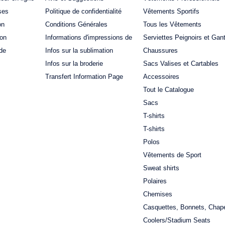
ses
Politique de confidentialité
Vêtements Sportifs
on
Conditions Générales
Tous les Vêtements
ion
Informations d'impressions de
Serviettes Peignoirs et Gan
de
Infos sur la sublimation
Chaussures
Infos sur la broderie
Sacs Valises et Cartables
Transfert Information Page
Accessoires
Tout le Catalogue
Sacs
T-shirts
T-shirts
Polos
Vêtements de Sport
Sweat shirts
Polaires
Chemises
Casquettes, Bonnets, Chap
Coolers/Stadium Seats