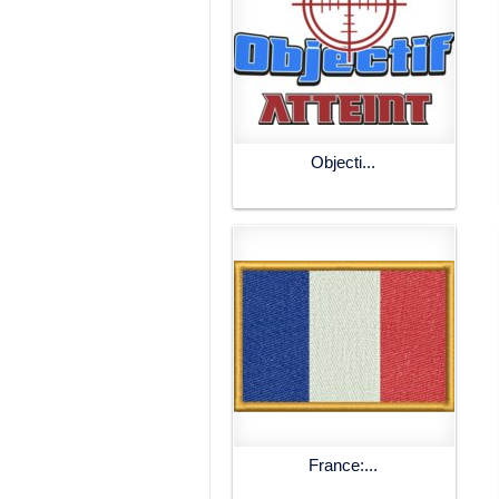
Objecti...
France:...