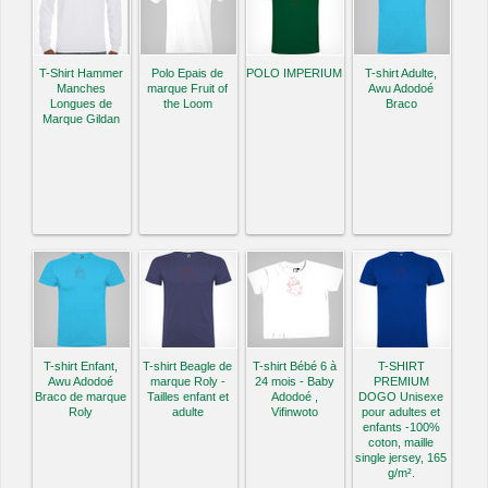
T-Shirt Hammer
Polo Epais de
POLO IMPERIUM
T-shirt Adulte,
Manches
marque Fruit of
Awu Adodoé
Longues de
the Loom
Braco
Marque Gildan
T-shirt Enfant,
T-shirt Beagle de
T-shirt Bébé 6 à
T-SHIRT
Awu Adodoé
marque Roly -
24 mois - Baby
PREMIUM
Braco de marque
Tailles enfant et
Adodoé ,
DOGO Unisexe
Roly
adulte
Vifinwoto
pour adultes et
enfants -100%
coton, maille
single jersey, 165
g/m².