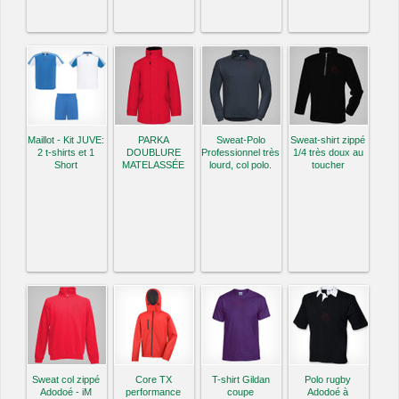
Maillot - Kit JUVE:
PARKA
Sweat-Polo
Sweat-shirt zippé
2 t-shirts et 1
DOUBLURE
Professionnel très
1/4 très doux au
Short
MATELASSÉE
lourd, col polo.
toucher
Sweat col zippé
Core TX
T-shirt Gildan
Polo rugby
Adodoé - iM
performance
coupe
Adodoé à