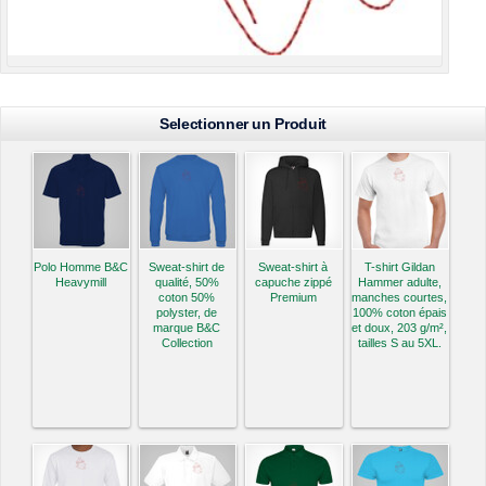
Selectionner un Produit
Polo Homme B&C
Sweat-shirt de
Sweat-shirt à
T-shirt Gildan
Heavymill
qualité, 50%
capuche zippé
Hammer adulte,
coton 50%
Premium
manches courtes,
polyster, de
100% coton épais
marque B&C
et doux, 203 g/m²,
Collection
tailles S au 5XL.