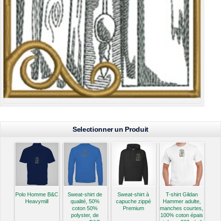
Selectionner un Produit
Polo Homme B&C
Sweat-shirt de
Sweat-shirt à
T-shirt Gildan
Heavymill
qualité, 50%
capuche zippé
Hammer adulte,
coton 50%
Premium
manches courtes,
polyster, de
100% coton épais