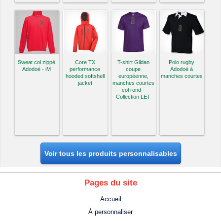
Sweat col zippé
Core TX
T-shirt Gildan
Polo rugby
Adodoé - iM
performance
coupe
Adodoé à
hooded softshell
européenne,
manches courtes
jacket
manches courtes
col rond -
Collection LET
Voir tous les produits personnalisables
Pages du site
Accueil
À personnaliser