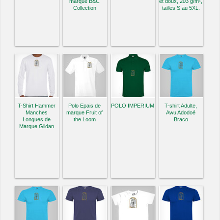
marque B&C
et doux, 203 g/m²,
Collection
tailles S au 5XL.
T-Shirt Hammer
Polo Epais de
POLO IMPERIUM
T-shirt Adulte,
Manches
marque Fruit of
Awu Adodoé
Longues de
the Loom
Braco
Marque Gildan