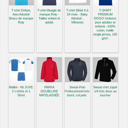
T-shirt Enfant,
T-shirt Beagle de
T-shirt Bébé 6 à
T-SHIRT
Awu Adodoé
marque Roly -
24 mois - Baby
PREMIUM
Braco de marque
Tailles enfant et
Adodoé ,
DOGO Unisexe
Roly
adulte
Vifinwoto
pour adultes et
enfants -100%
coton, maille
single jersey, 165
g/m².
Maillot - Kit JUVE:
PARKA
Sweat-Polo
Sweat-shirt zippé
2 t-shirts et 1
DOUBLURE
Professionnel très
1/4 très doux au
Short
MATELASSÉE
lourd, col polo.
toucher