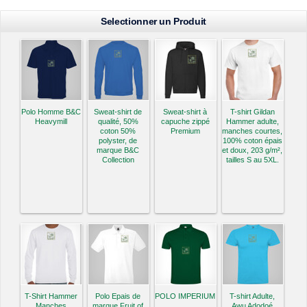
Selectionner un Produit
Polo Homme B&C
Sweat-shirt de
Sweat-shirt à
T-shirt Gildan
Heavymill
qualité, 50%
capuche zippé
Hammer adulte,
coton 50%
Premium
manches courtes,
polyster, de
100% coton épais
marque B&C
et doux, 203 g/m²,
Collection
tailles S au 5XL.
T-Shirt Hammer
Polo Epais de
POLO IMPERIUM
T-shirt Adulte,
Manches
marque Fruit of
Awu Adodoé