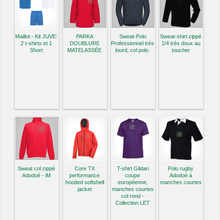
Maillot - Kit JUVE:
PARKA
Sweat-Polo
Sweat-shirt zippé
2 t-shirts et 1
DOUBLURE
Professionnel très
1/4 très doux au
Short
MATELASSÉE
lourd, col polo.
toucher
Sweat col zippé
Core TX
T-shirt Gildan
Polo rugby
Adodoé - iM
performance
coupe
Adodoé à
hooded softshell
européenne,
manches courtes
jacket
manches courtes
col rond -
Collection LET