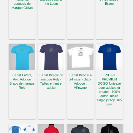
Longues de
the Loom
Braco
Marque Gildan
T-shirt Enfant,
T-shirt Beagle de
T-shirt Bébé 6 à
T-SHIRT
Awu Adodoé
marque Roly -
24 mois - Baby
PREMIUM
Braco de marque
Tailles enfant et
Adodoé ,
DOGO Unisexe
Roly
adulte
Vifinwoto
pour adultes et
enfants -100%
coton, maille
single jersey, 165
g/m².