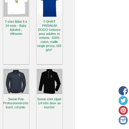
T-shirt Bébé 6 à
T-SHIRT
24 mois - Baby
PREMIUM
Adodoé ,
DOGO Unisexe
Vifinwoto
pour adultes et
enfants -100%
coton, maille
single jersey, 165
g/m².
Sweat-Polo
Sweat-shirt zippé
Professionnel très
1/4 très doux au
lourd, col polo.
toucher