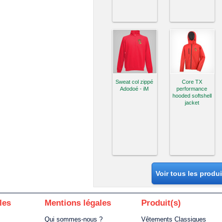
Sweat col zippé
Core TX
Adodoé - iM
performance
hooded softshell
jacket
Voir tous les produ
les
Mentions légales
Produit(s)
Qui sommes-nous ?
Vêtements Classiques