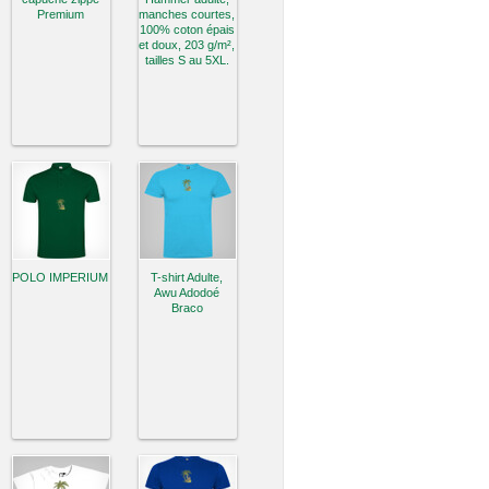
Premium
manches courtes,
100% coton épais
et doux, 203 g/m²,
tailles S au 5XL.
POLO IMPERIUM
T-shirt Adulte,
Awu Adodoé
Braco