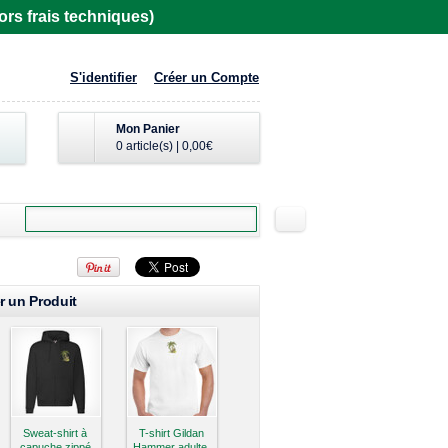
rs frais techniques)
S'identifier
Créer un Compte
Mon Panier
0 article(s)
|
0,00€
r un Produit
Sweat-shirt à
T-shirt Gildan
capuche zippé
Hammer adulte,