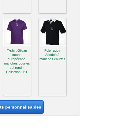
T-shirt Gildan
Polo rugby
coupe
Adodoé à
européenne,
manches courtes
manches courtes
col rond -
Collection LET
its personnalisables