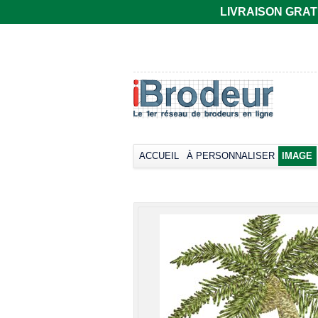
LIVRAISON GRATUIT
T-shirt Gildan
Polo rugby Adodoé
coupe
à manches
européenne,
courtes
manches courtes
Broder dès
33,66€
col rond -
*
Collection LET
Broder dès
17,38€
*
ACCUEIL
À PERSONNALISER
IMAGE
view all cust