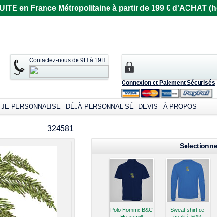
E en France Métropolitaine à partir de 199 € d'ACHAT (ho
Contactez-nous de 9H à 19H
Connexion et Paiement Sécurisés
JE PERSONNALISE
DÉJÀ PERSONNALISÉ
DEVIS
À PROPOS
omizable products
324581
Selectionne
Polo Homme B&C
Sweat-shirt de
Heavymill
qualité, 50%