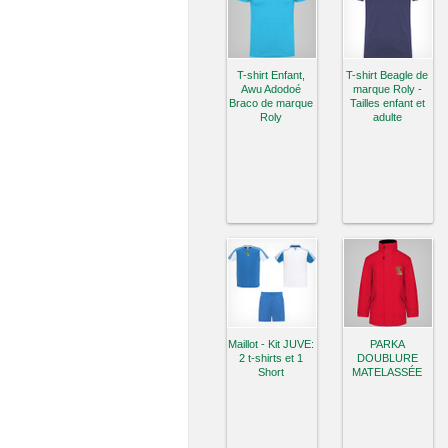
T-shirt Enfant,
T-shirt Beagle de
Awu Adodoé
marque Roly -
Braco de marque
Tailles enfant et
Roly
adulte
Maillot - Kit JUVE:
PARKA
2 t-shirts et 1
DOUBLURE
Short
MATELASSÉE