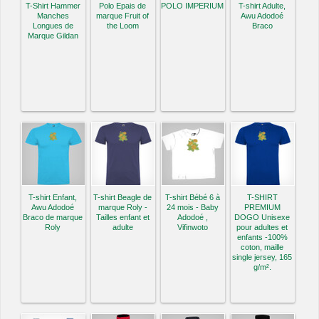
T-Shirt Hammer
Polo Epais de
POLO IMPERIUM
T-shirt Adulte,
Manches
marque Fruit of
Awu Adodoé
Longues de
the Loom
Braco
Marque Gildan
T-shirt Enfant,
T-shirt Beagle de
T-shirt Bébé 6 à
T-SHIRT
Awu Adodoé
marque Roly -
24 mois - Baby
PREMIUM
Braco de marque
Tailles enfant et
Adodoé ,
DOGO Unisexe
Roly
adulte
Vifinwoto
pour adultes et
enfants -100%
coton, maille
single jersey, 165
g/m².