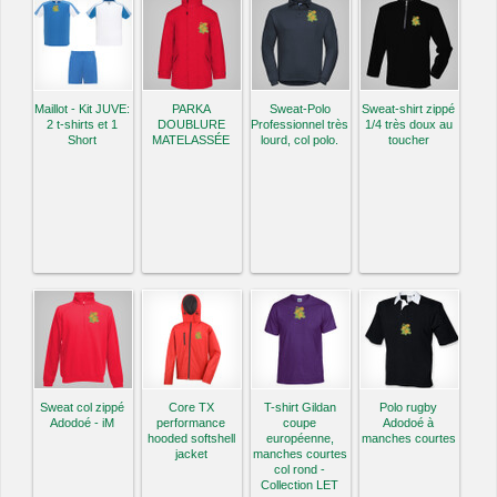
Maillot - Kit JUVE:
PARKA
Sweat-Polo
Sweat-shirt zippé
2 t-shirts et 1
DOUBLURE
Professionnel très
1/4 très doux au
Short
MATELASSÉE
lourd, col polo.
toucher
Sweat col zippé
Core TX
T-shirt Gildan
Polo rugby
Adodoé - iM
performance
coupe
Adodoé à
hooded softshell
européenne,
manches courtes
jacket
manches courtes
col rond -
Collection LET