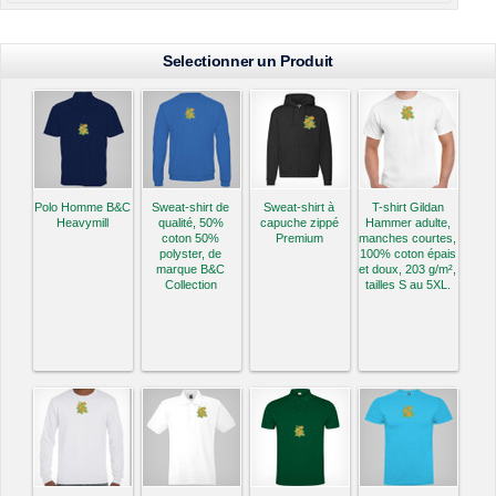
Selectionner un Produit
Polo Homme B&C
Sweat-shirt de
Sweat-shirt à
T-shirt Gildan
Heavymill
qualité, 50%
capuche zippé
Hammer adulte,
coton 50%
Premium
manches courtes,
polyster, de
100% coton épais
marque B&C
et doux, 203 g/m²,
Collection
tailles S au 5XL.