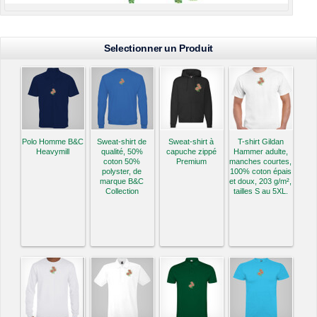
Selectionner un Produit
Polo Homme B&C
Sweat-shirt de
Sweat-shirt à
T-shirt Gildan
Heavymill
qualité, 50%
capuche zippé
Hammer adulte,
coton 50%
Premium
manches courtes,
polyster, de
100% coton épais
marque B&C
et doux, 203 g/m²,
Collection
tailles S au 5XL.