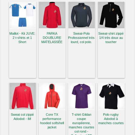
Maillot - Kit JUVE:
PARKA
Sweat-Polo
Sweat-shirt zippé
2 t-shirts et 1
DOUBLURE
Professionnel très
1/4 très doux au
Short
MATELASSÉE
lourd, col polo.
toucher
Sweat col zippé
Core TX
T-shirt Gildan
Polo rugby
Adodoé - iM
performance
coupe
Adodoé à
hooded softshell
européenne,
manches courtes
jacket
manches courtes
col rond -