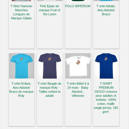
T-Shirt Hammer
Polo Epais de
POLO IMPERIUM
T-shirt Adulte,
Manches
marque Fruit of
Awu Adodoé
Longues de
the Loom
Braco
Marque Gildan
T-shirt Enfant,
T-shirt Beagle de
T-shirt Bébé 6 à
T-SHIRT
Awu Adodoé
marque Roly -
24 mois - Baby
PREMIUM
Braco de marque
Tailles enfant et
Adodoé ,
DOGO Unisexe
Roly
adulte
Vifinwoto
pour adultes et
enfants -100%
coton, maille
single jersey, 165
g/m².