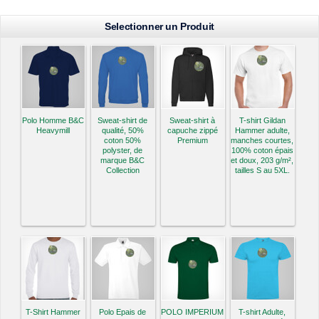
Selectionner un Produit
Polo Homme B&C
Sweat-shirt de
Sweat-shirt à
T-shirt Gildan
Heavymill
qualité, 50%
capuche zippé
Hammer adulte,
coton 50%
Premium
manches courtes,
polyster, de
100% coton épais
marque B&C
et doux, 203 g/m²,
Collection
tailles S au 5XL.
T-Shirt Hammer
Polo Epais de
POLO IMPERIUM
T-shirt Adulte,