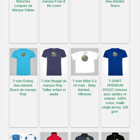
Manches
marque Fruit of
Awu Adodoé
Longues de
the Loom
Braco
Marque Gildan
T-shirt Enfant,
T-shirt Beagle de
T-shirt Bébé 6 à
T-SHIRT
Awu Adodoé
marque Roly -
24 mois - Baby
PREMIUM
Braco de marque
Tailles enfant et
Adodoé ,
DOGO Unisexe
Roly
adulte
Vifinwoto
pour adultes et
enfants -100%
coton, maille
single jersey, 165
g/m².