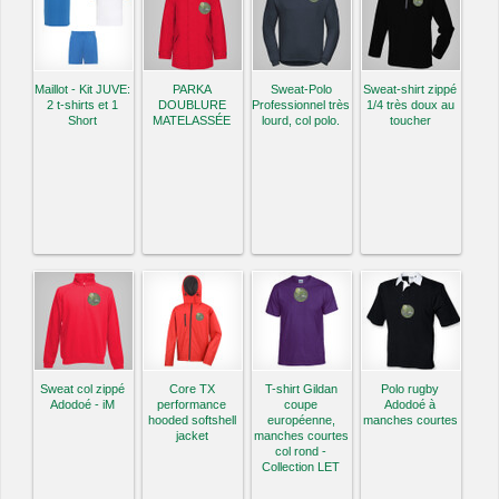
Maillot - Kit JUVE:
PARKA
Sweat-Polo
Sweat-shirt zippé
2 t-shirts et 1
DOUBLURE
Professionnel très
1/4 très doux au
Short
MATELASSÉE
lourd, col polo.
toucher
Sweat col zippé
Core TX
T-shirt Gildan
Polo rugby
Adodoé - iM
performance
coupe
Adodoé à
hooded softshell
européenne,
manches courtes
jacket
manches courtes
col rond -
Collection LET