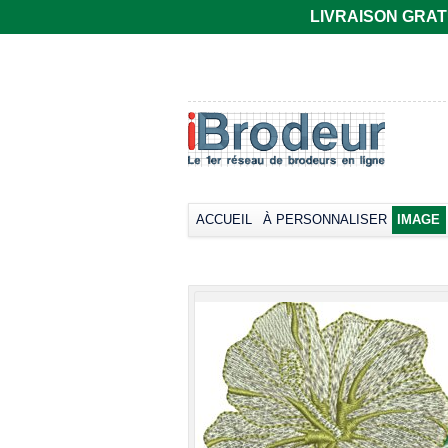
LIVRAISON GRATUIT
T-shirt Gildan
Polo rugby Adodoé
coupe
à manches
européenne,
courtes
manches courtes
Broder dès
33,66€
col rond -
*
Collection LET
Broder dès
17,38€
*
ACCUEIL
À PERSONNALISER
IMAGE
view all cust