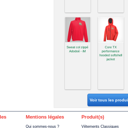
Sweat col zippé
Core TX
Adodoé - iM
performance
hooded softshell
jacket
Voir tous les produ
les
Mentions légales
Produit(s)
Qui sommes-nous ?
Vêtements Classiques