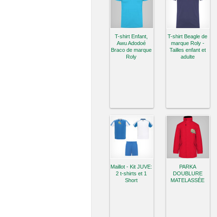
T-shirt Enfant,
T-shirt Beagle de
Awu Adodoé
marque Roly -
Braco de marque
Tailles enfant et
Roly
adulte
Maillot - Kit JUVE:
PARKA
2 t-shirts et 1
DOUBLURE
Short
MATELASSÉE