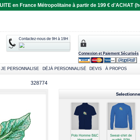
E en France Métropolitaine à partir de 199 € d'ACHAT (ho
Contactez-nous de 9H à 19H
Connexion et Paiement Sécurisés
JE PERSONNALISE
DÉJÀ PERSONNALISÉ
DEVIS
À PROPOS
omizable products
328774
Selectionne
Polo Homme B&C
Sweat-shirt de
Heavymill
qualité, 50%