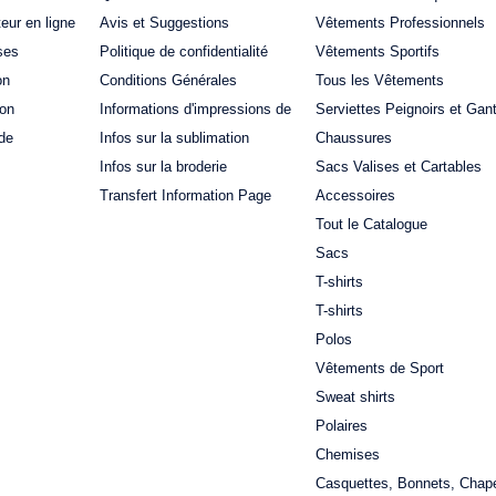
teur en ligne
Avis et Suggestions
Vêtements Professionnels
ses
Politique de confidentialité
Vêtements Sportifs
on
Conditions Générales
Tous les Vêtements
ion
Informations d'impressions de
Serviettes Peignoirs et Gan
de
Infos sur la sublimation
Chaussures
Infos sur la broderie
Sacs Valises et Cartables
Transfert Information Page
Accessoires
Tout le Catalogue
Sacs
T-shirts
T-shirts
Polos
Vêtements de Sport
Sweat shirts
Polaires
Chemises
Casquettes, Bonnets, Chap