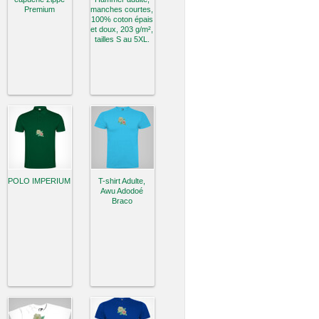
Premium
manches courtes,
100% coton épais
et doux, 203 g/m²,
tailles S au 5XL.
POLO IMPERIUM
T-shirt Adulte,
Awu Adodoé
Braco