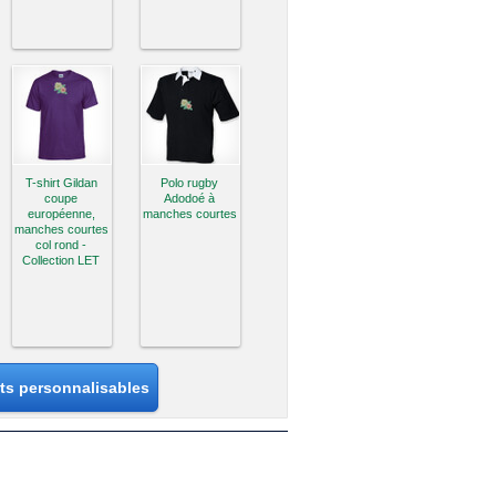
T-shirt Gildan
Polo rugby
coupe
Adodoé à
européenne,
manches courtes
manches courtes
col rond -
Collection LET
its personnalisables