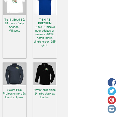
T-shirt Bébé 6 à
T-SHIRT
24 mois - Baby
PREMIUM
Adodoé ,
DOGO Unisexe
Vifinwoto
pour adultes et
enfants -100%
coton, maille
single jersey, 165
g/m².
Sweat-Polo
Sweat-shirt zippé
Professionnel très
1/4 très doux au
lourd, col polo.
toucher