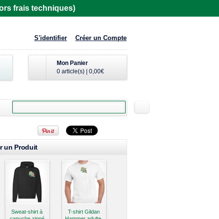
rs frais techniques)
S'identifier
Créer un Compte
Mon Panier
0 article(s)
|
0,00€
r un Produit
Sweat-shirt à
T-shirt Gildan
capuche zippé
Hammer adulte,