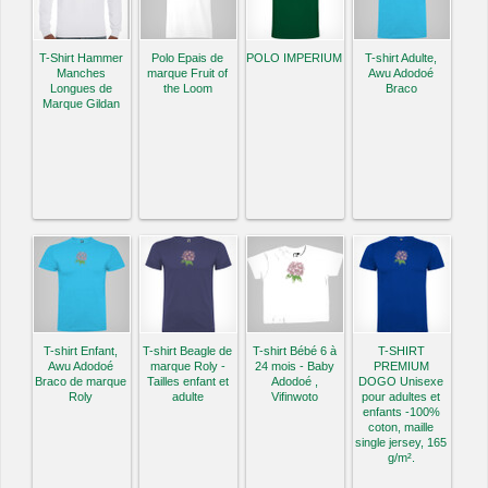
T-Shirt Hammer
Polo Epais de
POLO IMPERIUM
T-shirt Adulte,
Manches
marque Fruit of
Awu Adodoé
Longues de
the Loom
Braco
Marque Gildan
T-shirt Enfant,
T-shirt Beagle de
T-shirt Bébé 6 à
T-SHIRT
Awu Adodoé
marque Roly -
24 mois - Baby
PREMIUM
Braco de marque
Tailles enfant et
Adodoé ,
DOGO Unisexe
Roly
adulte
Vifinwoto
pour adultes et
enfants -100%
coton, maille
single jersey, 165
g/m².