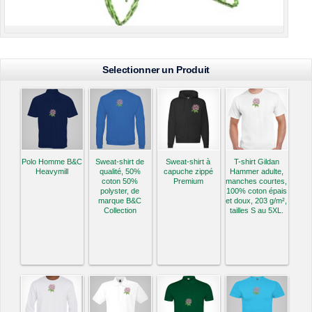
Selectionner un Produit
Polo Homme B&C
Sweat-shirt de
Sweat-shirt à
T-shirt Gildan
Heavymill
qualité, 50%
capuche zippé
Hammer adulte,
coton 50%
Premium
manches courtes,
polyster, de
100% coton épais
marque B&C
et doux, 203 g/m²,
Collection
tailles S au 5XL.