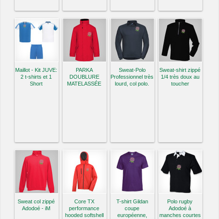
Maillot - Kit JUVE:
PARKA
Sweat-Polo
Sweat-shirt zippé
2 t-shirts et 1
DOUBLURE
Professionnel très
1/4 très doux au
Short
MATELASSÉE
lourd, col polo.
toucher
Sweat col zippé
Core TX
T-shirt Gildan
Polo rugby
Adodoé - iM
performance
coupe
Adodoé à
hooded softshell
européenne,
manches courtes