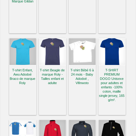
Marque Gildan
T-shirt Enfant,
T-shirt Beagle de
T-shirt Bébé 6 à
T-SHIRT
Awu Adodoé
marque Roly -
24 mois - Baby
PREMIUM
Braco de marque
Tailles enfant et
Adodoé ,
DOGO Unisexe
Roly
adulte
Vifinwoto
pour adultes et
enfants -100%
coton, maille
single jersey, 165
g/m².