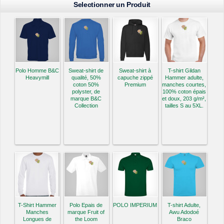
Selectionner un Produit
Polo Homme B&C
Sweat-shirt de
Sweat-shirt à
T-shirt Gildan
Heavymill
qualité, 50%
capuche zippé
Hammer adulte,
coton 50%
Premium
manches courtes,
polyster, de
100% coton épais
marque B&C
et doux, 203 g/m²,
Collection
tailles S au 5XL.
T-Shirt Hammer
Polo Epais de
POLO IMPERIUM
T-shirt Adulte,
Manches
marque Fruit of
Awu Adodoé
Longues de
the Loom
Braco