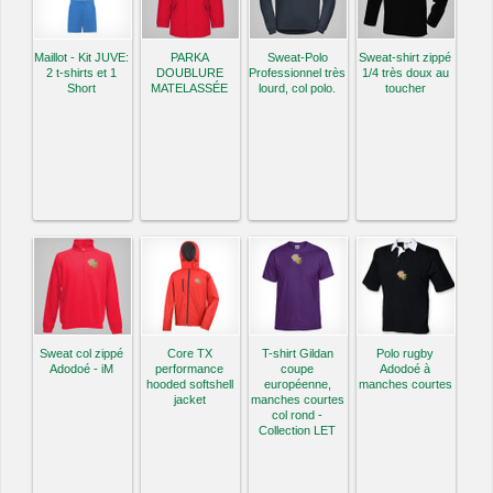
Maillot - Kit JUVE:
PARKA
Sweat-Polo
Sweat-shirt zippé
2 t-shirts et 1
DOUBLURE
Professionnel très
1/4 très doux au
Short
MATELASSÉE
lourd, col polo.
toucher
Sweat col zippé
Core TX
T-shirt Gildan
Polo rugby
Adodoé - iM
performance
coupe
Adodoé à
hooded softshell
européenne,
manches courtes
jacket
manches courtes
col rond -
Collection LET