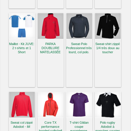
Maillot - Kit JUVE:
PARKA
Sweat-Polo
Sweat-shirt zippé
2 t-shirts et 1
DOUBLURE
Professionnel très
1/4 très doux au
Short
MATELASSÉE
lourd, col polo.
toucher
Sweat col zippé
Core TX
T-shirt Gildan
Polo rugby
Adodoé - iM
performance
coupe
Adodoé à
hooded softshell
européenne,
manches courtes