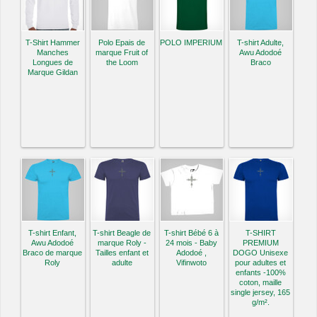
T-Shirt Hammer
Polo Epais de
POLO IMPERIUM
T-shirt Adulte,
Manches
marque Fruit of
Awu Adodoé
Longues de
the Loom
Braco
Marque Gildan
T-shirt Enfant,
T-shirt Beagle de
T-shirt Bébé 6 à
T-SHIRT
Awu Adodoé
marque Roly -
24 mois - Baby
PREMIUM
Braco de marque
Tailles enfant et
Adodoé ,
DOGO Unisexe
Roly
adulte
Vifinwoto
pour adultes et
enfants -100%
coton, maille
single jersey, 165
g/m².