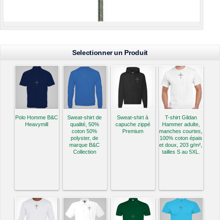
Selectionner un Produit
Polo Homme B&C
Sweat-shirt de
Sweat-shirt à
T-shirt Gildan
Heavymill
qualité, 50%
capuche zippé
Hammer adulte,
coton 50%
Premium
manches courtes,
polyster, de
100% coton épais
marque B&C
et doux, 203 g/m²,
Collection
tailles S au 5XL.