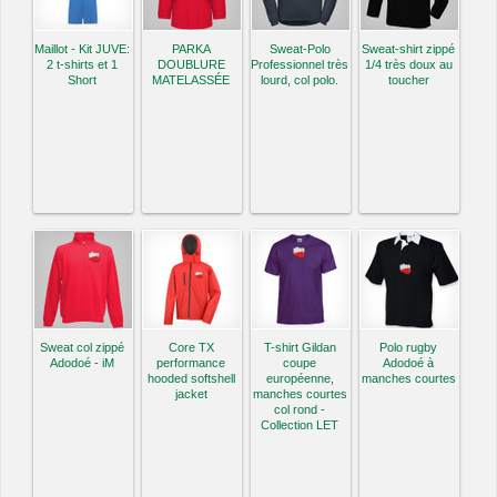
Maillot - Kit JUVE:
PARKA
Sweat-Polo
Sweat-shirt zippé
2 t-shirts et 1
DOUBLURE
Professionnel très
1/4 très doux au
Short
MATELASSÉE
lourd, col polo.
toucher
Sweat col zippé
Core TX
T-shirt Gildan
Polo rugby
Adodoé - iM
performance
coupe
Adodoé à
hooded softshell
européenne,
manches courtes
jacket
manches courtes
col rond -
Collection LET