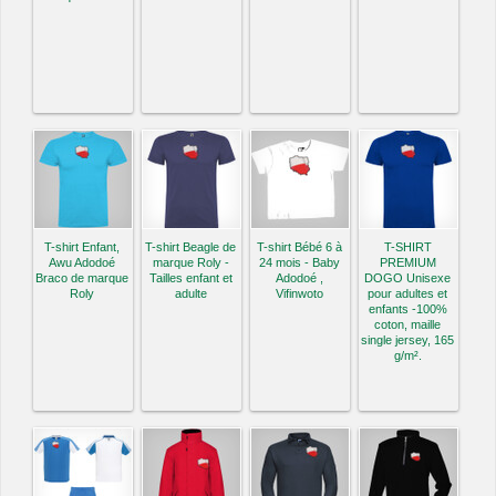
T-shirt Enfant,
T-shirt Beagle de
T-shirt Bébé 6 à
T-SHIRT
Awu Adodoé
marque Roly -
24 mois - Baby
PREMIUM
Braco de marque
Tailles enfant et
Adodoé ,
DOGO Unisexe
Roly
adulte
Vifinwoto
pour adultes et
enfants -100%
coton, maille
single jersey, 165
g/m².