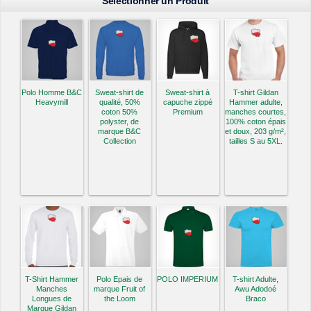
Selectionner un Produit
Polo Homme B&C
Sweat-shirt de
Sweat-shirt à
T-shirt Gildan
Heavymill
qualité, 50%
capuche zippé
Hammer adulte,
coton 50%
Premium
manches courtes,
polyster, de
100% coton épais
marque B&C
et doux, 203 g/m²,
Collection
tailles S au 5XL.
T-Shirt Hammer
Polo Epais de
POLO IMPERIUM
T-shirt Adulte,
Manches
marque Fruit of
Awu Adodoé
Longues de
the Loom
Braco
Marque Gildan