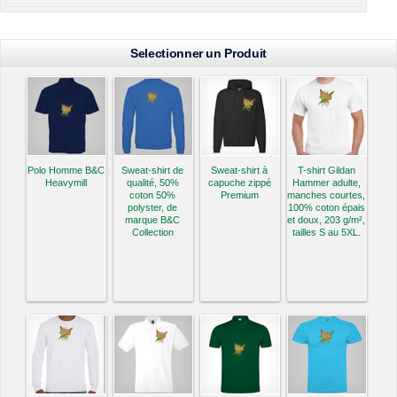
Selectionner un Produit
Polo Homme B&C
Sweat-shirt de
Sweat-shirt à
T-shirt Gildan
Heavymill
qualité, 50%
capuche zippé
Hammer adulte,
coton 50%
Premium
manches courtes,
polyster, de
100% coton épais
marque B&C
et doux, 203 g/m²,
Collection
tailles S au 5XL.