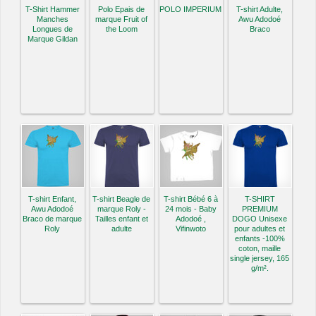
T-Shirt Hammer
Polo Epais de
POLO IMPERIUM
T-shirt Adulte,
Manches
marque Fruit of
Awu Adodoé
Longues de
the Loom
Braco
Marque Gildan
T-shirt Enfant,
T-shirt Beagle de
T-shirt Bébé 6 à
T-SHIRT
Awu Adodoé
marque Roly -
24 mois - Baby
PREMIUM
Braco de marque
Tailles enfant et
Adodoé ,
DOGO Unisexe
Roly
adulte
Vifinwoto
pour adultes et
enfants -100%
coton, maille
single jersey, 165
g/m².