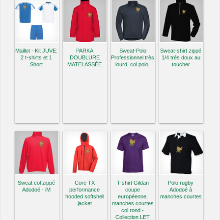
Maillot - Kit JUVE:
PARKA
Sweat-Polo
Sweat-shirt zippé
2 t-shirts et 1
DOUBLURE
Professionnel très
1/4 très doux au
Short
MATELASSÉE
lourd, col polo.
toucher
Sweat col zippé
Core TX
T-shirt Gildan
Polo rugby
Adodoé - iM
performance
coupe
Adodoé à
hooded softshell
européenne,
manches courtes
jacket
manches courtes
col rond -
Collection LET