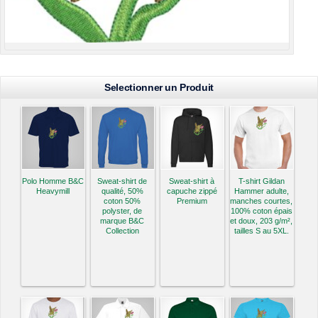
Selectionner un Produit
Polo Homme B&C
Sweat-shirt de
Sweat-shirt à
T-shirt Gildan
Heavymill
qualité, 50%
capuche zippé
Hammer adulte,
coton 50%
Premium
manches courtes,
polyster, de
100% coton épais
marque B&C
et doux, 203 g/m²,
Collection
tailles S au 5XL.