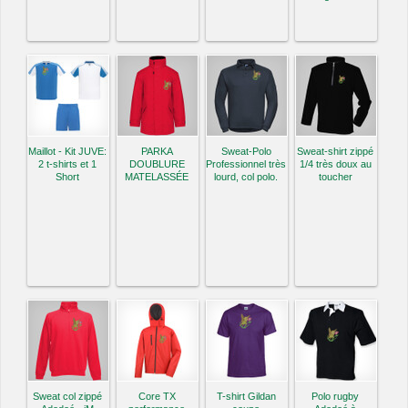
Maillot - Kit JUVE:
PARKA
Sweat-Polo
Sweat-shirt zippé
2 t-shirts et 1
DOUBLURE
Professionnel très
1/4 très doux au
Short
MATELASSÉE
lourd, col polo.
toucher
Sweat col zippé
Core TX
T-shirt Gildan
Polo rugby