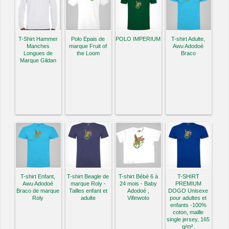
T-Shirt Hammer
Polo Epais de
POLO IMPERIUM
T-shirt Adulte,
Manches
marque Fruit of
Awu Adodoé
Longues de
the Loom
Braco
Marque Gildan
T-shirt Enfant,
T-shirt Beagle de
T-shirt Bébé 6 à
T-SHIRT
Awu Adodoé
marque Roly -
24 mois - Baby
PREMIUM
Braco de marque
Tailles enfant et
Adodoé ,
DOGO Unisexe
Roly
adulte
Vifinwoto
pour adultes et
enfants -100%
coton, maille
single jersey, 165
g/m².