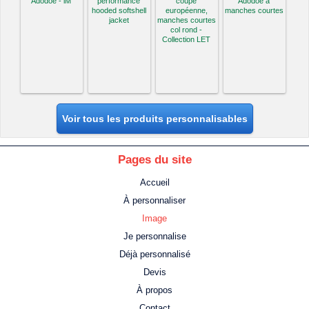
Adodoé - iM
performance
coupe
Adodoé à
hooded softshell
européenne,
manches courtes
jacket
manches courtes
col rond -
Collection LET
Voir tous les produits personnalisables
Pages du site
Accueil
À personnaliser
Image
Je personnalise
Déjà personnalisé
Devis
À propos
Contact