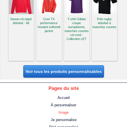
Sweat col zippé
Core TX
T-shirt Gildan
Polo rugby
Adodoé - iM
performance
coupe
Adodoé à
hooded softshell
européenne,
manches courtes
jacket
manches courtes
col rond -
Collection LET
Voir tous les produits personnalisables
Pages du site
Accueil
À personnaliser
Image
Je personnalise