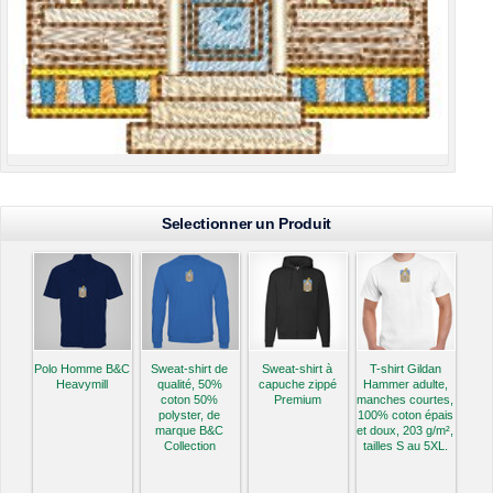
Selectionner un Produit
Polo Homme B&C
Sweat-shirt de
Sweat-shirt à
T-shirt Gildan
Heavymill
qualité, 50%
capuche zippé
Hammer adulte,
coton 50%
Premium
manches courtes,
polyster, de
100% coton épais
marque B&C
et doux, 203 g/m²,
Collection
tailles S au 5XL.