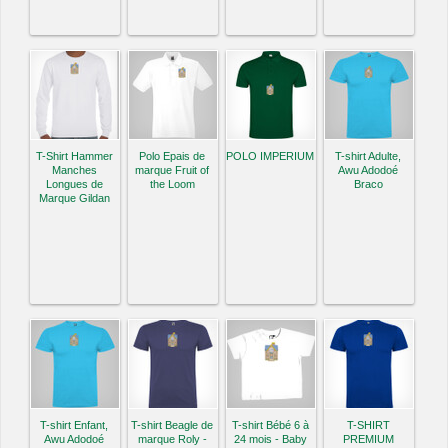
T-Shirt Hammer
Polo Epais de
POLO IMPERIUM
T-shirt Adulte,
Manches
marque Fruit of
Awu Adodoé
Longues de
the Loom
Braco
Marque Gildan
T-shirt Enfant,
T-shirt Beagle de
T-shirt Bébé 6 à
T-SHIRT
Awu Adodoé
marque Roly -
24 mois - Baby
PREMIUM