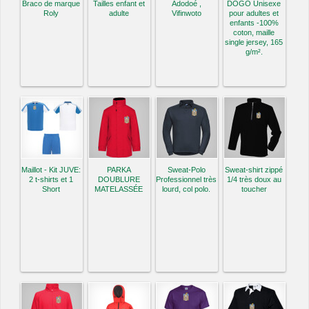
Braco de marque
Tailles enfant et
Adodoé ,
DOGO Unisexe
Roly
adulte
Vifinwoto
pour adultes et
enfants -100%
coton, maille
single jersey, 165
g/m².
Maillot - Kit JUVE:
PARKA
Sweat-Polo
Sweat-shirt zippé
2 t-shirts et 1
DOUBLURE
Professionnel très
1/4 très doux au
Short
MATELASSÉE
lourd, col polo.
toucher