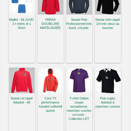
Maillot - Kit JUVE:
PARKA
Sweat-Polo
Sweat-shirt zippé
2 t-shirts et 1
DOUBLURE
Professionnel très
1/4 très doux au
Short
MATELASSÉE
lourd, col polo.
toucher
Sweat col zippé
Core TX
T-shirt Gildan
Polo rugby
Adodoé - iM
performance
coupe
Adodoé à
hooded softshell
européenne,
manches courtes
jacket
manches courtes
col rond -
Collection LET