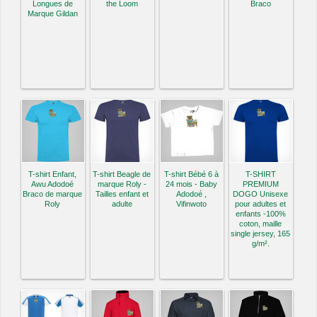
Longues de
the Loom
Braco
Marque Gildan
T-shirt Enfant,
T-shirt Beagle de
T-shirt Bébé 6 à
T-SHIRT
Awu Adodoé
marque Roly -
24 mois - Baby
PREMIUM
Braco de marque
Tailles enfant et
Adodoé ,
DOGO Unisexe
Roly
adulte
Vifinwoto
pour adultes et
enfants -100%
coton, maille
single jersey, 165
g/m².