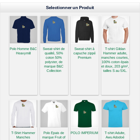
Selectionner un Produit
Polo Homme B&C
Sweat-shirt de
Sweat-shirt à
T-shirt Gildan
Heavymill
qualité, 50%
capuche zippé
Hammer adulte,
coton 50%
Premium
manches courtes,
polyster, de
100% coton épais
marque B&C
et doux, 203 g/m²,
Collection
tailles S au 5XL.
T-Shirt Hammer
Polo Epais de
POLO IMPERIUM
T-shirt Adulte,
Manches
marque Fruit of
Awu Adodoé