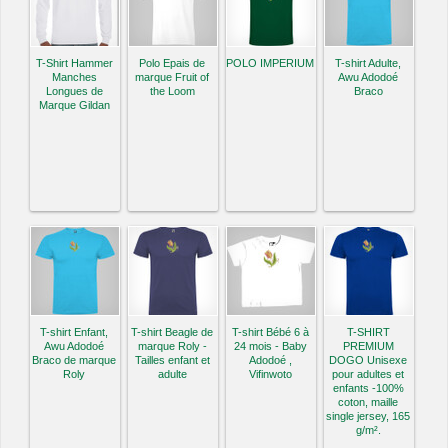
T-Shirt Hammer
Polo Epais de
POLO IMPERIUM
T-shirt Adulte,
Manches
marque Fruit of
Awu Adodoé
Longues de
the Loom
Braco
Marque Gildan
T-shirt Enfant,
T-shirt Beagle de
T-shirt Bébé 6 à
T-SHIRT
Awu Adodoé
marque Roly -
24 mois - Baby
PREMIUM
Braco de marque
Tailles enfant et
Adodoé ,
DOGO Unisexe
Roly
adulte
Vifinwoto
pour adultes et
enfants -100%
coton, maille
single jersey, 165
g/m².