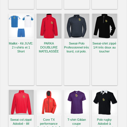
Maillot - Kit JUVE:
PARKA
Sweat-Polo
Sweat-shirt zippé
2 t-shirts et 1
DOUBLURE
Professionnel très
1/4 très doux au
Short
MATELASSÉE
lourd, col polo.
toucher
Sweat col zippé
Core TX
T-shirt Gildan
Polo rugby
Adodoé - iM
performance
coupe
Adodoé à