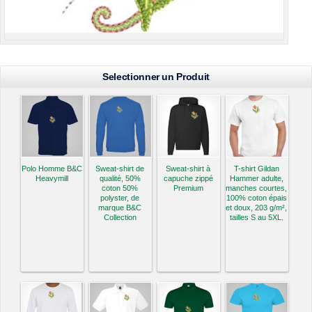
Selectionner un Produit
Polo Homme B&C
Sweat-shirt de
Sweat-shirt à
T-shirt Gildan
Heavymill
qualité, 50%
capuche zippé
Hammer adulte,
coton 50%
Premium
manches courtes,
polyster, de
100% coton épais
marque B&C
et doux, 203 g/m²,
Collection
tailles S au 5XL.