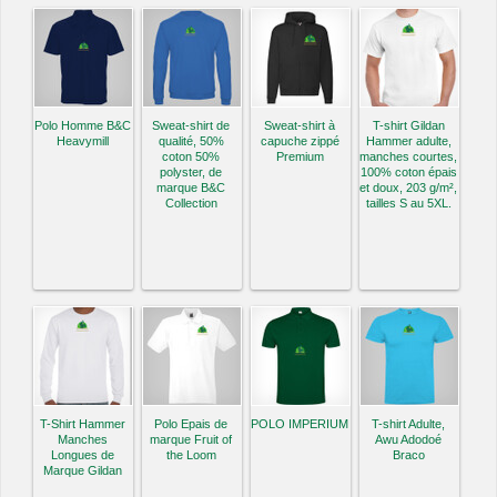
Polo Homme B&C
Sweat-shirt de
Sweat-shirt à
T-shirt Gildan
Heavymill
qualité, 50%
capuche zippé
Hammer adulte,
coton 50%
Premium
manches courtes,
polyster, de
100% coton épais
marque B&C
et doux, 203 g/m²,
Collection
tailles S au 5XL.
T-Shirt Hammer
Polo Epais de
POLO IMPERIUM
T-shirt Adulte,
Manches
marque Fruit of
Awu Adodoé
Longues de
the Loom
Braco
Marque Gildan