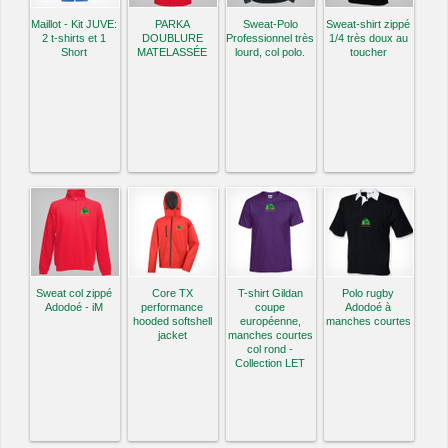
Maillot - Kit JUVE:
PARKA
Sweat-Polo
Sweat-shirt zippé
2 t-shirts et 1
DOUBLURE
Professionnel très
1/4 très doux au
Short
MATELASSÉE
lourd, col polo.
toucher
Sweat col zippé
Core TX
T-shirt Gildan
Polo rugby
Adodoé - iM
performance
coupe
Adodoé à
hooded softshell
européenne,
manches courtes
jacket
manches courtes
col rond -
Collection LET