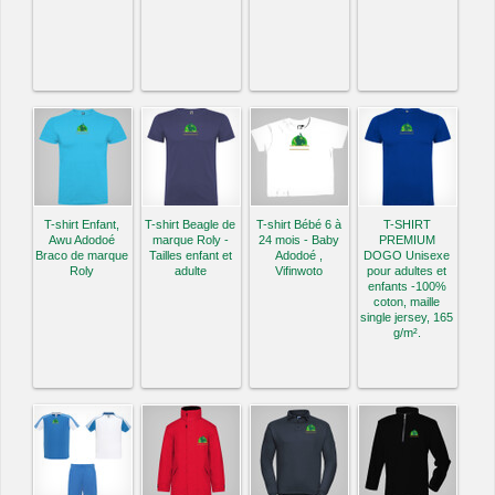
T-shirt Enfant,
T-shirt Beagle de
T-shirt Bébé 6 à
T-SHIRT
Awu Adodoé
marque Roly -
24 mois - Baby
PREMIUM
Braco de marque
Tailles enfant et
Adodoé ,
DOGO Unisexe
Roly
adulte
Vifinwoto
pour adultes et
enfants -100%
coton, maille
single jersey, 165
g/m².