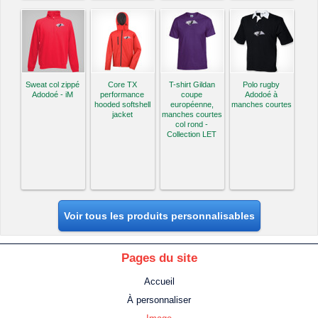
Sweat col zippé
Core TX
T-shirt Gildan
Polo rugby
Adodoé - iM
performance
coupe
Adodoé à
hooded softshell
européenne,
manches courtes
jacket
manches courtes
col rond -
Collection LET
Voir tous les produits personnalisables
Pages du site
Accueil
À personnaliser