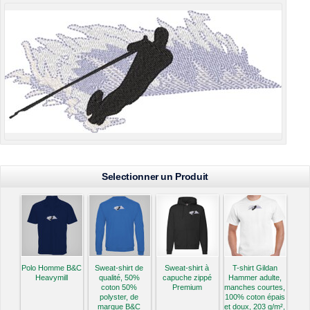
Selectionner un Produit
Polo Homme B&C
Sweat-shirt de
Sweat-shirt à
T-shirt Gildan
Heavymill
qualité, 50%
capuche zippé
Hammer adulte,
coton 50%
Premium
manches courtes,
polyster, de
100% coton épais
marque B&C
et doux, 203 g/m²,