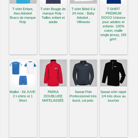
T-shirt Enfant,
T-shirt Beagle de
T-shirt Bébé 6 à
T-SHIRT
Awu Adodoé
marque Roly -
24 mois - Baby
PREMIUM
Braco de marque
Tailles enfant et
Adodoé ,
DOGO Unisexe
Roly
adulte
Vifinwoto
pour adultes et
enfants -100%
coton, maille
single jersey, 165
g/m².
Maillot - Kit JUVE:
PARKA
Sweat-Polo
Sweat-shirt zippé
2 t-shirts et 1
DOUBLURE
Professionnel très
1/4 très doux au
Short
MATELASSÉE
lourd, col polo.
toucher