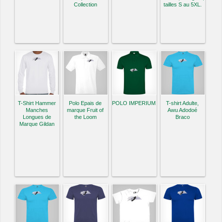
Collection
tailles S au 5XL.
T-Shirt Hammer
Polo Epais de
POLO IMPERIUM
T-shirt Adulte,
Manches
marque Fruit of
Awu Adodoé
Longues de
the Loom
Braco
Marque Gildan