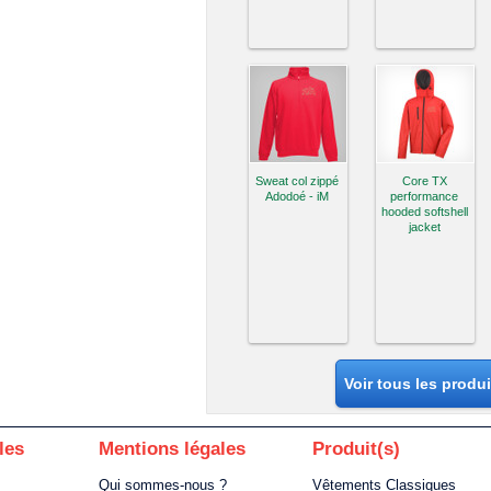
Sweat col zippé
Core TX
Adodoé - iM
performance
hooded softshell
jacket
Voir tous les produ
les
Mentions légales
Produit(s)
Qui sommes-nous ?
Vêtements Classiques