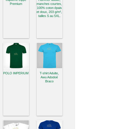
Premium
manches courtes,
100% coton épais
et doux, 203 g/m²,
tailles S au 5XL.
POLO IMPERIUM
T-shirt Adulte,
Awu Adodoé
Braco