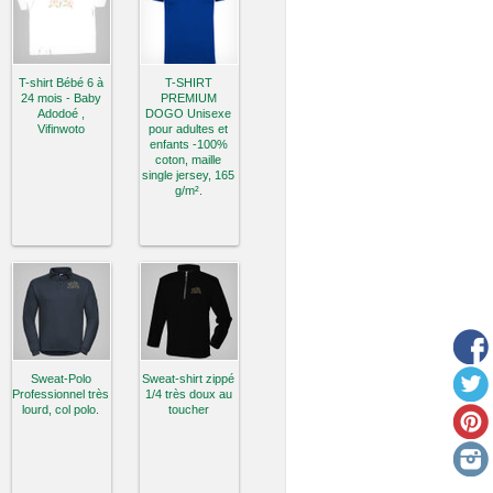
T-shirt Bébé 6 à
T-SHIRT
24 mois - Baby
PREMIUM
Adodoé ,
DOGO Unisexe
Vifinwoto
pour adultes et
enfants -100%
coton, maille
single jersey, 165
g/m².
Sweat-Polo
Sweat-shirt zippé
Professionnel très
1/4 très doux au
lourd, col polo.
toucher