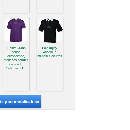
T-shirt Gildan
Polo rugby
coupe
Adodoé à
européenne,
manches courtes
manches courtes
col rond -
Collection LET
its personnalisables