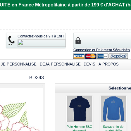
E en France Métropolitaine à partir de 199 € d'ACHAT (ho
Contactez-nous de 9H à 19H
Connexion et Paiement Sécurisés
JE PERSONNALISE
DÉJÀ PERSONNALISÉ
DEVIS
À PROPOS
omizable products
BD343
Selectionne
Polo Homme B&C
Sweat-shirt de
Heavymill
qualité, 50%