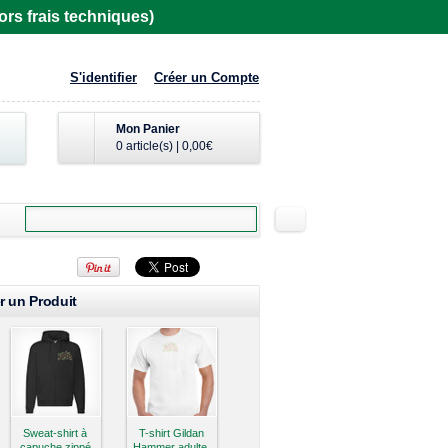
rs frais techniques)
S'identifier
Créer un Compte
Mon Panier
0 article(s)
|
0,00€
r un Produit
Sweat-shirt à
T-shirt Gildan
capuche zippé
Hammer adulte,