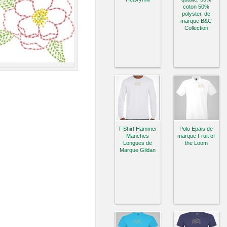
coton 50%
polyster, de
marque B&C
Collection
T-Shirt Hammer
Polo Epais de
Manches
marque Fruit of
Longues de
the Loom
Marque Gildan