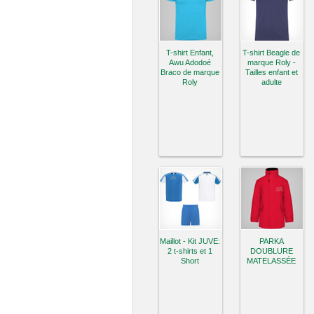
T-shirt Enfant,
T-shirt Beagle de
Awu Adodoé
marque Roly -
Braco de marque
Tailles enfant et
Roly
adulte
Maillot - Kit JUVE:
PARKA
2 t-shirts et 1
DOUBLURE
Short
MATELASSÉE