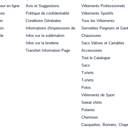
teur en ligne
Avis et Suggestions
Vêtements Professionnels
ses
Politique de confidentialité
Vêtements Sportifs
on
Conditions Générales
Tous les Vêtements
ion
Informations d'impressions de
Serviettes Peignoirs et Gan
de
Infos sur la sublimation
Chaussures
Infos sur la broderie
Sacs Valises et Cartables
Transfert Information Page
Accessoires
Tout le Catalogue
Sacs
T-shirts
T-shirts
Polos
Vêtements de Sport
Sweat shirts
Polaires
Chemises
Casquettes, Bonnets, Chap