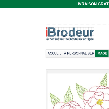
LIVRAISON GRATUIT
T-shirt Gildan
Polo rugby Adodoé
coupe
à manches
européenne,
courtes
manches courtes
Broder dès
33,66€
col rond -
*
Collection LET
Broder dès
17,38€
*
ACCUEIL
À PERSONNALISER
IMAGE
view all cust