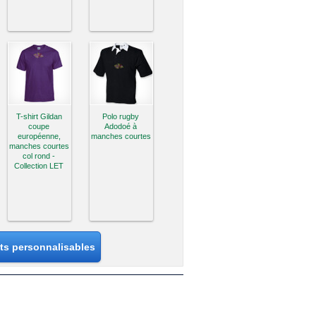
T-shirt Gildan
Polo rugby
coupe
Adodoé à
européenne,
manches courtes
manches courtes
col rond -
Collection LET
its personnalisables