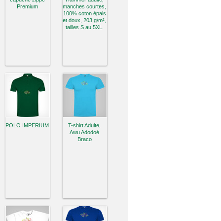
Premium
manches courtes,
100% coton épais
et doux, 203 g/m²,
tailles S au 5XL.
POLO IMPERIUM
T-shirt Adulte,
Awu Adodoé
Braco