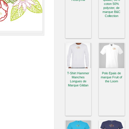
coton 50%
polyster, de
marque B&C
Collection
T-Shirt Hammer
Polo Epais de
Manches
marque Fruit of
Longues de
the Loom
Marque Gildan