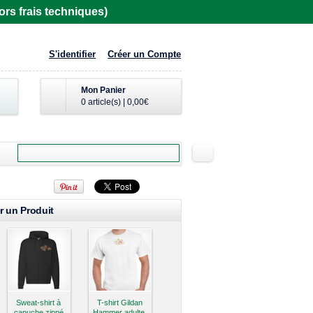
rs frais techniques)
S'identifier
Créer un Compte
Mon Panier
0 article(s)
|
0,00€
r un Produit
Sweat-shirt à
T-shirt Gildan
capuche zippé
Hammer adulte,