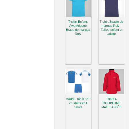
T-shirt Enfant,
T-shirt Beagle de
Awu Adodoé
marque Roly -
Braco de marque
Tailles enfant et
Roly
adulte
Maillot - Kit JUVE:
PARKA
2 t-shirts et 1
DOUBLURE
Short
MATELASSÉE