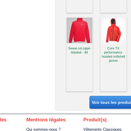
Sweat col zippé
Core TX
Adodoé - iM
performance
hooded softshell
jacket
Voir tous les produ
les
Mentions légales
Produit(s)
Qui sommes-nous ?
Vêtements Classiques