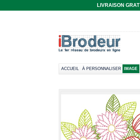
LIVRAISON GRATUIT
T-shirt Gildan
Polo rugby Adodoé
coupe
à manches
européenne,
courtes
manches courtes
Broder dès
33,66€
col rond -
*
Collection LET
Broder dès
17,38€
*
ACCUEIL
À PERSONNALISER
IMAGE
view all cust