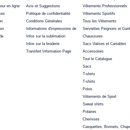
teur en ligne
Avis et Suggestions
Vêtements Professionnels
ses
Politique de confidentialité
Vêtements Sportifs
on
Conditions Générales
Tous les Vêtements
ion
Informations d'impressions de
Serviettes Peignoirs et Gan
de
Infos sur la sublimation
Chaussures
Infos sur la broderie
Sacs Valises et Cartables
Transfert Information Page
Accessoires
Tout le Catalogue
Sacs
T-shirts
T-shirts
Polos
Vêtements de Sport
Sweat shirts
Polaires
Chemises
Casquettes, Bonnets, Chap