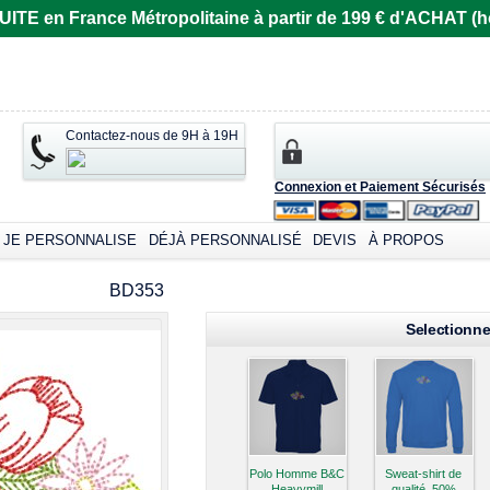
E en France Métropolitaine à partir de 199 € d'ACHAT (ho
Contactez-nous de 9H à 19H
Connexion et Paiement Sécurisés
JE PERSONNALISE
DÉJÀ PERSONNALISÉ
DEVIS
À PROPOS
omizable products
BD353
Selectionne
Polo Homme B&C
Sweat-shirt de
Heavymill
qualité, 50%