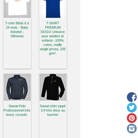
T-shirt Bébé 6 à
T-SHIRT
24 mois - Baby
PREMIUM
Adodoé ,
DOGO Unisexe
Vifinwoto
pour adultes et
enfants -100%
coton, maille
single jersey, 165
g/m².
Sweat-Polo
Sweat-shirt zippé
Professionnel très
1/4 très doux au
lourd, col polo.
toucher