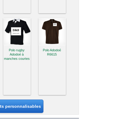
Polo rugby
Polo Adodoé
Adodoé à
R6615
manches courtes
its personnalisables