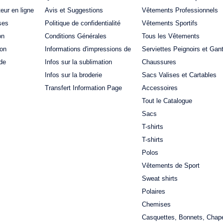
teur en ligne
Avis et Suggestions
Vêtements Professionnels
ses
Politique de confidentialité
Vêtements Sportifs
on
Conditions Générales
Tous les Vêtements
ion
Informations d'impressions de
Serviettes Peignoirs et Gan
de
Infos sur la sublimation
Chaussures
Infos sur la broderie
Sacs Valises et Cartables
Transfert Information Page
Accessoires
Tout le Catalogue
Sacs
T-shirts
T-shirts
Polos
Vêtements de Sport
Sweat shirts
Polaires
Chemises
Casquettes, Bonnets, Chap