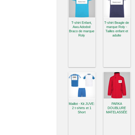
T-shirt Enfant,
T-shirt Beagle de
Awu Adodoé
marque Roly -
Braco de marque
Tailles enfant et
Roly
adulte
Maillot - Kit JUVE:
PARKA
2 t-shirts et 1
DOUBLURE
Short
MATELASSÉE