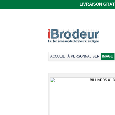
LIVRAISON GRATUIT
Polo rugby Adodoé
Polo Adodoé
à manches
R6615
courtes
Imprimer dès
Imprimer dès
32,81€
*
40,15€
*
Transférer dès
40,15€
*
ACCUEIL
À PERSONNALISER
IMAGE
view all cust