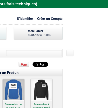
rs frais techniques)
S'identifier
Créer un Compte
Mon Panier
0 article(s)
|
0,00€
r un Produit
Sweat-shirt de
Sweat-shirt à
qualité, 50%
capuche zippé