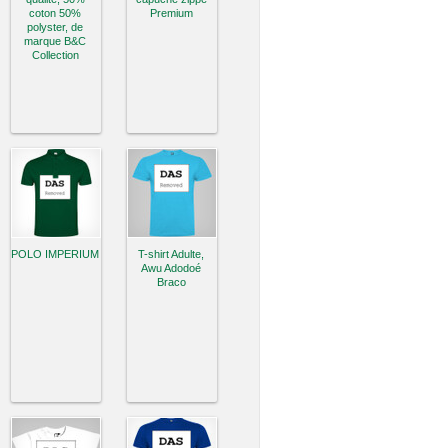
coton 50%
Premium
polyster, de
marque B&C
Collection
POLO IMPERIUM
T-shirt Adulte,
Awu Adodoé
Braco