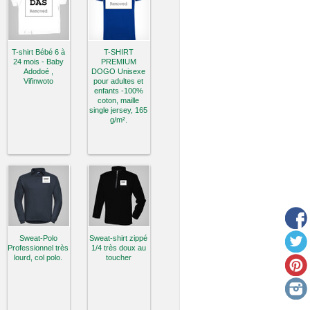
T-shirt Bébé 6 à
T-SHIRT
24 mois - Baby
PREMIUM
Adodoé ,
DOGO Unisexe
Vifinwoto
pour adultes et
enfants -100%
coton, maille
single jersey, 165
g/m².
Sweat-Polo
Sweat-shirt zippé
Professionnel très
1/4 très doux au
lourd, col polo.
toucher