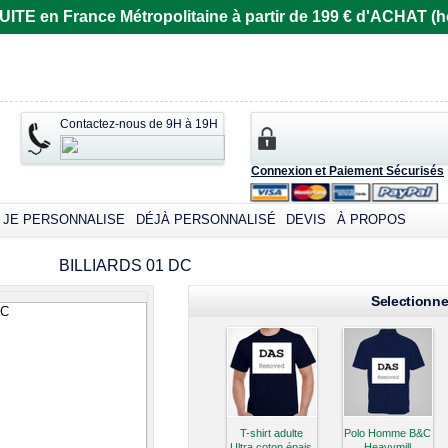
E en France Métropolitaine à partir de 199 € d'ACHAT (ho
Contactez-nous de 9H à 19H
Connexion et Paiement Sécurisés
JE PERSONNALISE
DÉJÀ PERSONNALISÉ
DEVIS
À PROPOS
omizable products
BILLIARDS 01 DC
Selectionne
T-shirt adulte
Polo Homme B&C
Ultra coton épais
Heavymill