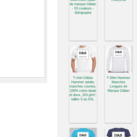
de marque Gildan
- 53 couleurs -
iSérigraphe
T-shirt Gildan
T-Shirt Hammer
Hammer adulte,
Manches
manches courtes,
Longues de
100% coton épais
Marque Gildan
et doux, 203 g/m²,
tailles S au 5XL.