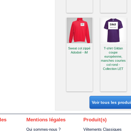
Sweat col zippé
T-shirt Gildan
Adodoé - iM
coupe
européenne,
manches courtes
col rond -
Collection LET
Voir tous les produ
les
Mentions légales
Produit(s)
Qui sommes-nous ?
Vêtements Classiques