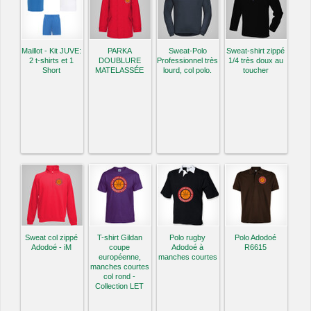
Maillot - Kit JUVE:
PARKA
Sweat-Polo
Sweat-shirt zippé
2 t-shirts et 1
DOUBLURE
Professionnel très
1/4 très doux au
Short
MATELASSÉE
lourd, col polo.
toucher
Sweat col zippé
T-shirt Gildan
Polo rugby
Polo Adodoé
Adodoé - iM
coupe
Adodoé à
R6615
européenne,
manches courtes
manches courtes
col rond -
Collection LET