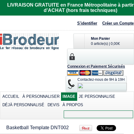
Imprimer dès
LIVRAISON GRATUITE en France Métropolitaine à partir
23,87€
*
d'ACHAT (hors frais techniques)
Sérigraphier dès
6,97€
*
S'identifier
Créer un Compte
Mon Panier
0 article(s)
|
0,00€
Connexion et Paiement Sécurisés
Polo rugby Adodoé
Polo Adodoé
à manches
R6615
courtes
Contactez-nous de 9H à 19H
Imprimer dès
Imprimer dès
32,81€
*
40,15€
*
Sérigraphier dès
ACCUEIL
À PERSONNALISER
IMAGE
JE PERSONNALISE
23,26€
*
DÉJÀ PERSONNALISÉ
DEVIS
À PROPOS
Transférer dès
view all customizable products
40,15€
*
Basketball Template DNT002