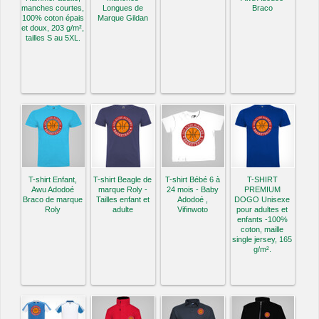
manches courtes,
Longues de
Braco
100% coton épais
Marque Gildan
et doux, 203 g/m²,
tailles S au 5XL.
T-shirt Enfant,
T-shirt Beagle de
T-shirt Bébé 6 à
T-SHIRT
Awu Adodoé
marque Roly -
24 mois - Baby
PREMIUM
Braco de marque
Tailles enfant et
Adodoé ,
DOGO Unisexe
Roly
adulte
Vifinwoto
pour adultes et
enfants -100%
coton, maille
single jersey, 165
g/m².