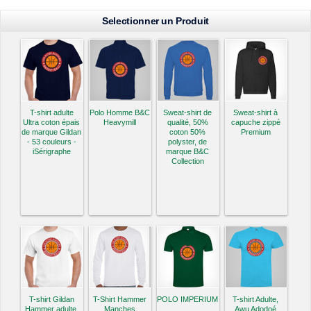
Selectionner un Produit
T-shirt adulte
Polo Homme B&C
Sweat-shirt de
Sweat-shirt à
Ultra coton épais
Heavymill
qualité, 50%
capuche zippé
de marque Gildan
coton 50%
Premium
- 53 couleurs -
polyster, de
iSérigraphe
marque B&C
Collection
T-shirt Gildan
T-Shirt Hammer
POLO IMPERIUM
T-shirt Adulte,
Hammer adulte,
Manches
Awu Adodoé