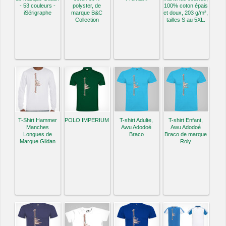
- 53 couleurs -
polyster, de
100% coton épais
iSérigraphe
marque B&C
et doux, 203 g/m²,
Collection
tailles S au 5XL.
T-Shirt Hammer
POLO IMPERIUM
T-shirt Adulte,
T-shirt Enfant,
Manches
Awu Adodoé
Awu Adodoé
Longues de
Braco
Braco de marque
Marque Gildan
Roly