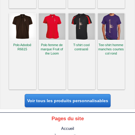
Polo Adodoé
Polo femme de
T-shirt cool
Tee-shirt homme
R6615
marque Fruit of
contrasté
manches courtes
the Loom
col rond
Voir tous les produits personnalisables
Pages du site
Accueil