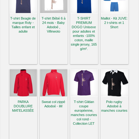
T-shirt Beagle de
T-shirt Bébé 6 à
T-SHIRT
Maillot - Kit JUVE:
marque Roly -
24 mois - Baby
PREMIUM
2 t-shirts et 1
Tailles enfant et
Adodoé ,
DOGO Unisexe
Short
adulte
Vifinwoto
pour adultes et
enfants -100%
coton, maille
single jersey, 165
g/m².
PARKA
Sweat col zippé
T-shirt Gildan
Polo rugby
DOUBLURE
Adodoé - iM
coupe
Adodoé à
MATELASSÉE
européenne,
manches courtes
manches courtes
col rond -
Collection LET