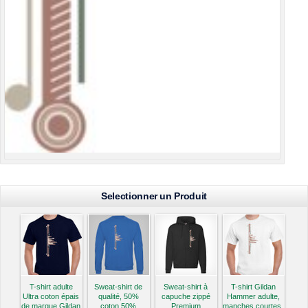
Selectionner un Produit
T-shirt adulte
Sweat-shirt de
Sweat-shirt à
T-shirt Gildan
Ultra coton épais
qualité, 50%
capuche zippé
Hammer adulte,
de marque Gildan
coton 50%
Premium
manches courtes,