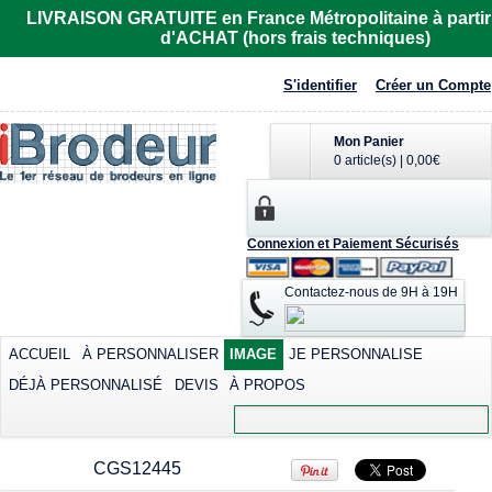
R6615
LIVRAISON GRATUITE en France Métropolitaine à partir
d'ACHAT (hors frais techniques)
Imprimer dès
32,81€
*
S'identifier
Créer un Compte
Mon Panier
0 article(s)
|
0,00€
Polo femme de
T-shirt cool
Tee-shirt homme
Connexion et Paiement Sécurisés
marque Fruit of the
contrasté
manches courtes
Loom
col rond
Sublimer dès
Contactez-nous de 9H à 19H
Sérigraphier dès
30,59€
*
Imprimer dès
12,42€
*
25,91€
*
Sérigraphier dès
9,02€
*
ACCUEIL
À PERSONNALISER
IMAGE
JE PERSONNALISE
DÉJÀ PERSONNALISÉ
DEVIS
À PROPOS
view all customizable products
CGS12445