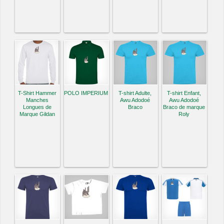
T-Shirt Hammer
POLO IMPERIUM
T-shirt Adulte,
T-shirt Enfant,
Manches
Awu Adodoé
Awu Adodoé
Longues de
Braco
Braco de marque
Marque Gildan
Roly