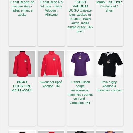
T-shirt Beagle de
T-shirt Bébé 6 à
T-SHIRT
Maillot - Kit JUVE:
marque Roly -
24 mois - Baby
PREMIUM
2 t-shirts et 1
Tailles enfant et
Adodoé ,
DOGO Unisexe
Short
adulte
Vifinwoto
pour adultes et
enfants -100%
coton, maille
single jersey, 165
g/m².
PARKA
Sweat col zippé
T-shirt Gildan
Polo rugby
DOUBLURE
Adodoé - iM
coupe
Adodoé à
MATELASSÉE
européenne,
manches courtes
manches courtes
col rond -
Collection LET