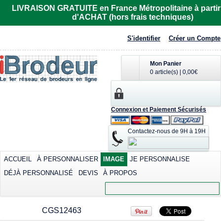
R6615
LIVRAISON GRATUITE en France Métropolitaine à partir
d'ACHAT (hors frais techniques)
Imprimer dès
32,81€
*
S'identifier
Créer un Compte
Mon Panier
0 article(s)
|
0,00€
Polo femme de
T-shirt cool
Tee-shirt homme
Connexion et Paiement Sécurisés
marque Fruit of the
contrasté
manches courtes
Loom
col rond
Sublimer dès
Contactez-nous de 9H à 19H
Sérigraphier dès
30,59€
*
Imprimer dès
12,42€
*
25,91€
*
Sérigraphier dès
9,02€
*
ACCUEIL
À PERSONNALISER
IMAGE
JE PERSONNALISE
DÉJÀ PERSONNALISÉ
DEVIS
À PROPOS
view all customizable products
CGS12463