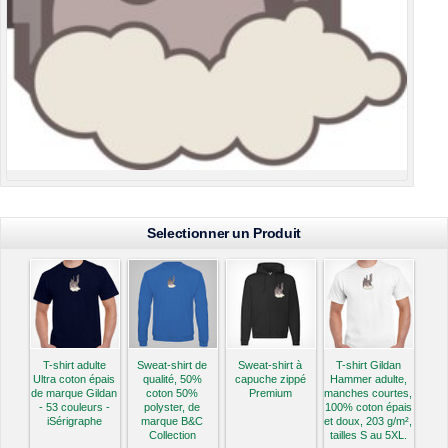
Selectionner un Produit
T-shirt adulte
Sweat-shirt de
Sweat-shirt à
T-shirt Gildan
Ultra coton épais
qualité, 50%
capuche zippé
Hammer adulte,
de marque Gildan
coton 50%
Premium
manches courtes,
- 53 couleurs -
polyster, de
100% coton épais
iSérigraphe
marque B&C
et doux, 203 g/m²,
Collection
tailles S au 5XL.