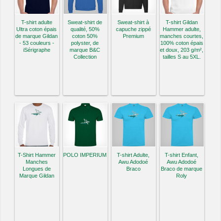
T-shirt adulte
Sweat-shirt de
Sweat-shirt à
T-shirt Gildan
Ultra coton épais
qualité, 50%
capuche zippé
Hammer adulte,
de marque Gildan
coton 50%
Premium
manches courtes,
- 53 couleurs -
polyster, de
100% coton épais
iSérigraphe
marque B&C
et doux, 203 g/m²,
Collection
tailles S au 5XL.
T-Shirt Hammer
POLO IMPERIUM
T-shirt Adulte,
T-shirt Enfant,
Manches
Awu Adodoé
Awu Adodoé
Longues de
Braco
Braco de marque
Marque Gildan
Roly