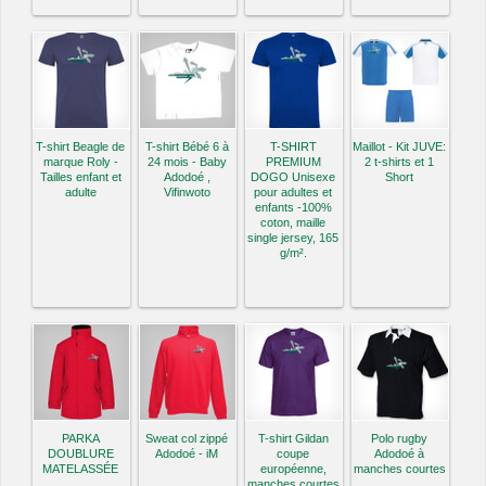
T-shirt Beagle de
T-shirt Bébé 6 à
T-SHIRT
Maillot - Kit JUVE:
marque Roly -
24 mois - Baby
PREMIUM
2 t-shirts et 1
Tailles enfant et
Adodoé ,
DOGO Unisexe
Short
adulte
Vifinwoto
pour adultes et
enfants -100%
coton, maille
single jersey, 165
g/m².
PARKA
Sweat col zippé
T-shirt Gildan
Polo rugby
DOUBLURE
Adodoé - iM
coupe
Adodoé à
MATELASSÉE
européenne,
manches courtes
manches courtes