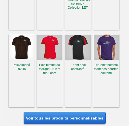
col rond -
Collection LET
Polo Adodoé
Polo femme de
T-shirt cool
Tee-shirt homme
R6615
marque Fruit of
contrasté
manches courtes
the Loom
col rond
Voir tous les produits personnalisables