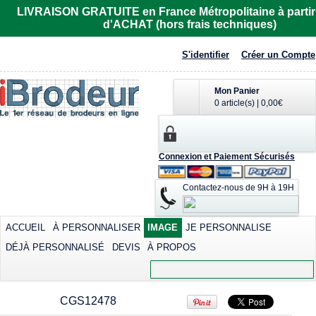
R6615
LIVRAISON GRATUITE en France Métropolitaine à partir
d'ACHAT (hors frais techniques)
Imprimer dès
32,81€
*
S'identifier
Créer un Compte
Mon Panier
0 article(s)
|
0,00€
Polo femme de
T-shirt cool
Tee-shirt homme
Connexion et Paiement Sécurisés
marque Fruit of the
contrasté
manches courtes
Loom
col rond
Sublimer dès
Contactez-nous de 9H à 19H
Sérigraphier dès
30,59€
*
Imprimer dès
12,42€
*
25,91€
*
Sérigraphier dès
9,02€
*
ACCUEIL
À PERSONNALISER
IMAGE
JE PERSONNALISE
DÉJÀ PERSONNALISÉ
DEVIS
À PROPOS
view all customizable products
CGS12478