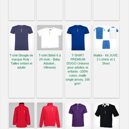
T-shirt Beagle de
T-shirt Bébé 6 à
T-SHIRT
Maillot - Kit JUVE:
marque Roly -
24 mois - Baby
PREMIUM
2 t-shirts et 1
Tailles enfant et
Adodoé ,
DOGO Unisexe
Short
adulte
Vifinwoto
pour adultes et
enfants -100%
coton, maille
single jersey, 165
g/m².