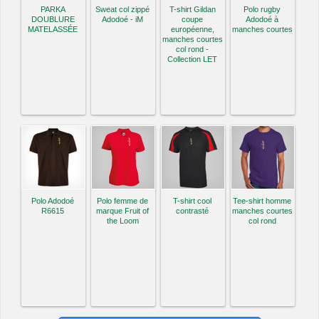
PARKA
Sweat col zippé
T-shirt Gildan
Polo rugby
DOUBLURE
Adodoé - iM
coupe
Adodoé à
MATELASSÉE
européenne,
manches courtes
manches courtes
col rond -
Collection LET
Polo Adodoé
Polo femme de
T-shirt cool
Tee-shirt homme
R6615
marque Fruit of
contrasté
manches courtes
the Loom
col rond