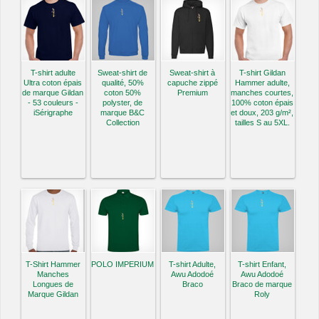
T-shirt adulte
Sweat-shirt de
Sweat-shirt à
T-shirt Gildan
Ultra coton épais
qualité, 50%
capuche zippé
Hammer adulte,
de marque Gildan
coton 50%
Premium
manches courtes,
- 53 couleurs -
polyster, de
100% coton épais
iSérigraphe
marque B&C
et doux, 203 g/m²,
Collection
tailles S au 5XL.
T-Shirt Hammer
POLO IMPERIUM
T-shirt Adulte,
T-shirt Enfant,
Manches
Awu Adodoé
Awu Adodoé
Longues de
Braco
Braco de marque
Marque Gildan
Roly