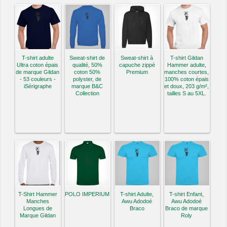
T-shirt adulte
Sweat-shirt de
Sweat-shirt à
T-shirt Gildan
Ultra coton épais
qualité, 50%
capuche zippé
Hammer adulte,
de marque Gildan
coton 50%
Premium
manches courtes,
- 53 couleurs -
polyster, de
100% coton épais
iSérigraphe
marque B&C
et doux, 203 g/m²,
Collection
tailles S au 5XL.
T-Shirt Hammer
POLO IMPERIUM
T-shirt Adulte,
T-shirt Enfant,
Manches
Awu Adodoé
Awu Adodoé
Longues de
Braco
Braco de marque
Marque Gildan
Roly