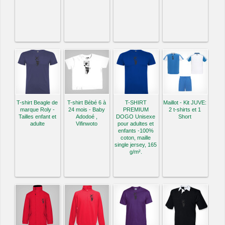
T-shirt Beagle de
T-shirt Bébé 6 à
T-SHIRT
Maillot - Kit JUVE:
marque Roly -
24 mois - Baby
PREMIUM
2 t-shirts et 1
Tailles enfant et
Adodoé ,
DOGO Unisexe
Short
adulte
Vifinwoto
pour adultes et
enfants -100%
coton, maille
single jersey, 165
g/m².