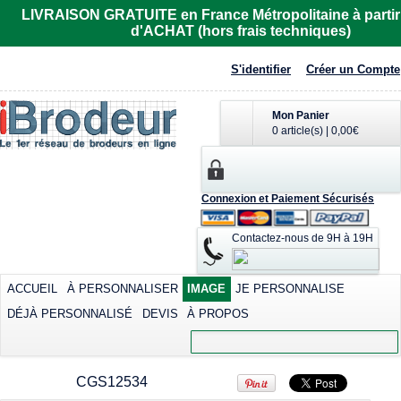
R6615
LIVRAISON GRATUITE en France Métropolitaine à partir
d'ACHAT (hors frais techniques)
Imprimer dès
32,81€
*
S'identifier
Créer un Compte
Mon Panier
0 article(s)
|
0,00€
Polo femme de
T-shirt cool
Tee-shirt homme
Connexion et Paiement Sécurisés
marque Fruit of the
contrasté
manches courtes
Loom
col rond
Sublimer dès
Contactez-nous de 9H à 19H
Sérigraphier dès
30,59€
*
Imprimer dès
12,42€
*
25,91€
*
Sérigraphier dès
9,02€
*
ACCUEIL
À PERSONNALISER
IMAGE
JE PERSONNALISE
DÉJÀ PERSONNALISÉ
DEVIS
À PROPOS
view all customizable products
CGS12534