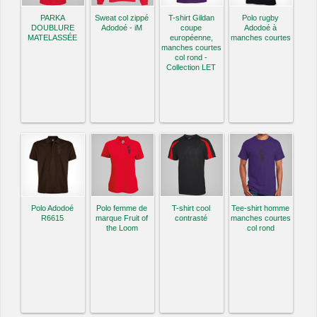
PARKA
Sweat col zippé
T-shirt Gildan
Polo rugby
DOUBLURE
Adodoé - iM
coupe
Adodoé à
MATELASSÉE
européenne,
manches courtes
manches courtes
col rond -
Collection LET
Polo Adodoé
Polo femme de
T-shirt cool
Tee-shirt homme
R6615
marque Fruit of
contrasté
manches courtes
the Loom
col rond