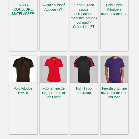
PARKA
Sweat col zippé
T-shirt Gildan
Polo rugby
DOUBLURE
Adodoé - iM
coupe
Adodoé à
MATELASSÉE
européenne,
manches courtes
manches courtes
col rond -
Collection LET
Polo Adodoé
Polo femme de
T-shirt cool
Tee-shirt homme
R6615
marque Fruit of
contrasté
manches courtes
the Loom
col rond