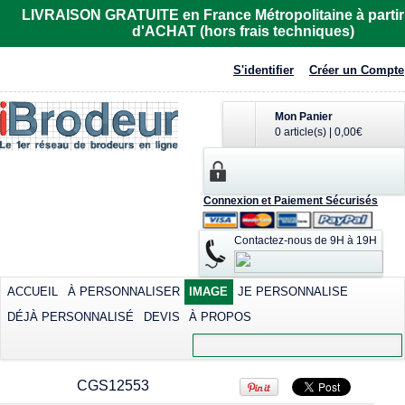
R6615
LIVRAISON GRATUITE en France Métropolitaine à partir
d'ACHAT (hors frais techniques)
Imprimer dès
32,81€
*
S'identifier
Créer un Compte
Mon Panier
0 article(s)
|
0,00€
Polo femme de
T-shirt cool
Tee-shirt homme
Connexion et Paiement Sécurisés
marque Fruit of the
contrasté
manches courtes
Loom
col rond
Sublimer dès
Contactez-nous de 9H à 19H
Sérigraphier dès
30,59€
*
Imprimer dès
12,42€
*
25,91€
*
Sérigraphier dès
9,02€
*
ACCUEIL
À PERSONNALISER
IMAGE
JE PERSONNALISE
DÉJÀ PERSONNALISÉ
DEVIS
À PROPOS
view all customizable products
CGS12553