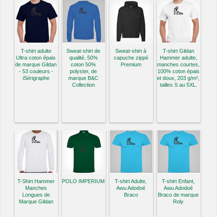
T-shirt adulte
Sweat-shirt de
Sweat-shirt à
T-shirt Gildan
Ultra coton épais
qualité, 50%
capuche zippé
Hammer adulte,
de marque Gildan
coton 50%
Premium
manches courtes,
- 53 couleurs -
polyster, de
100% coton épais
iSérigraphe
marque B&C
et doux, 203 g/m²,
Collection
tailles S au 5XL.
T-Shirt Hammer
POLO IMPERIUM
T-shirt Adulte,
T-shirt Enfant,
Manches
Awu Adodoé
Awu Adodoé
Longues de
Braco
Braco de marque
Marque Gildan
Roly