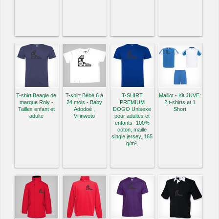
T-shirt Beagle de
T-shirt Bébé 6 à
T-SHIRT
Maillot - Kit JUVE:
marque Roly -
24 mois - Baby
PREMIUM
2 t-shirts et 1
Tailles enfant et
Adodoé ,
DOGO Unisexe
Short
adulte
Vifinwoto
pour adultes et
enfants -100%
coton, maille
single jersey, 165
g/m².