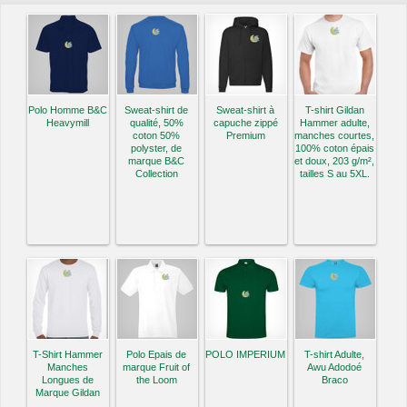
Polo Homme B&C
Sweat-shirt de
Sweat-shirt à
T-shirt Gildan
Heavymill
qualité, 50%
capuche zippé
Hammer adulte,
coton 50%
Premium
manches courtes,
polyster, de
100% coton épais
marque B&C
et doux, 203 g/m²,
Collection
tailles S au 5XL.
T-Shirt Hammer
Polo Epais de
POLO IMPERIUM
T-shirt Adulte,
Manches
marque Fruit of
Awu Adodoé
Longues de
the Loom
Braco
Marque Gildan