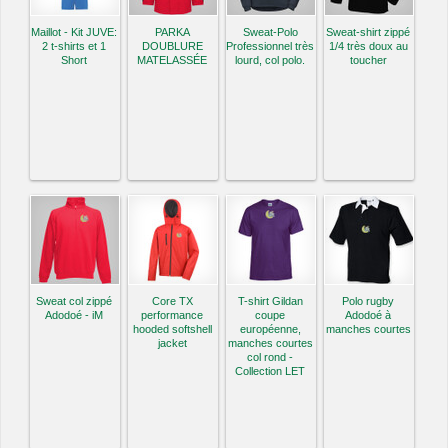
Maillot - Kit JUVE:
PARKA
Sweat-Polo
Sweat-shirt zippé
2 t-shirts et 1
DOUBLURE
Professionnel très
1/4 très doux au
Short
MATELASSÉE
lourd, col polo.
toucher
Sweat col zippé
Core TX
T-shirt Gildan
Polo rugby
Adodoé - iM
performance
coupe
Adodoé à
hooded softshell
européenne,
manches courtes
jacket
manches courtes
col rond -
Collection LET