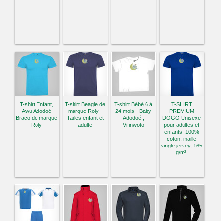
T-shirt Enfant,
T-shirt Beagle de
T-shirt Bébé 6 à
T-SHIRT
Awu Adodoé
marque Roly -
24 mois - Baby
PREMIUM
Braco de marque
Tailles enfant et
Adodoé ,
DOGO Unisexe
Roly
adulte
Vifinwoto
pour adultes et
enfants -100%
coton, maille
single jersey, 165
g/m².