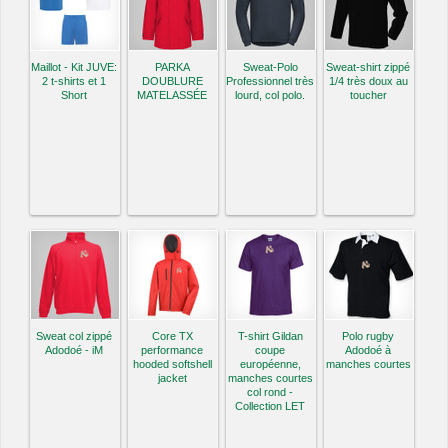
Maillot - Kit JUVE:
PARKA
Sweat-Polo
Sweat-shirt zippé
2 t-shirts et 1
DOUBLURE
Professionnel très
1/4 très doux au
Short
MATELASSÉE
lourd, col polo.
toucher
Sweat col zippé
Core TX
T-shirt Gildan
Polo rugby
Adodoé - iM
performance
coupe
Adodoé à
hooded softshell
européenne,
manches courtes
jacket
manches courtes
col rond -
Collection LET