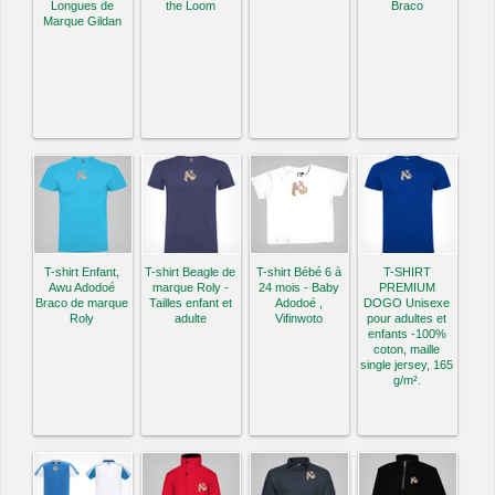
Longues de
the Loom
Braco
Marque Gildan
T-shirt Enfant,
T-shirt Beagle de
T-shirt Bébé 6 à
T-SHIRT
Awu Adodoé
marque Roly -
24 mois - Baby
PREMIUM
Braco de marque
Tailles enfant et
Adodoé ,
DOGO Unisexe
Roly
adulte
Vifinwoto
pour adultes et
enfants -100%
coton, maille
single jersey, 165
g/m².