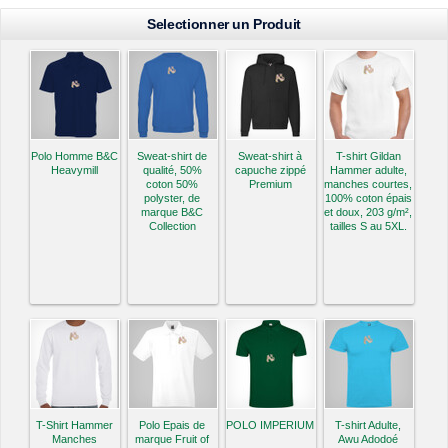
Selectionner un Produit
Polo Homme B&C
Sweat-shirt de
Sweat-shirt à
T-shirt Gildan
Heavymill
qualité, 50%
capuche zippé
Hammer adulte,
coton 50%
Premium
manches courtes,
polyster, de
100% coton épais
marque B&C
et doux, 203 g/m²,
Collection
tailles S au 5XL.
T-Shirt Hammer
Polo Epais de
POLO IMPERIUM
T-shirt Adulte,
Manches
marque Fruit of
Awu Adodoé