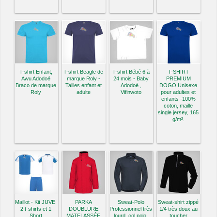
T-shirt Enfant,
T-shirt Beagle de
T-shirt Bébé 6 à
T-SHIRT
Awu Adodoé
marque Roly -
24 mois - Baby
PREMIUM
Braco de marque
Tailles enfant et
Adodoé ,
DOGO Unisexe
Roly
adulte
Vifinwoto
pour adultes et
enfants -100%
coton, maille
single jersey, 165
g/m².
Maillot - Kit JUVE:
PARKA
Sweat-Polo
Sweat-shirt zippé
2 t-shirts et 1
DOUBLURE
Professionnel très
1/4 très doux au
Short
MATELASSÉE
lourd, col polo.
toucher