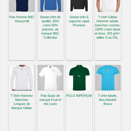
Polo Homme B&C
Sweat-shirt de
Sweat-shirt à
T-shirt Gildan
Heavymill
qualité, 50%
capuche zippé
Hammer adulte,
coton 50%
Premium
manches courtes,
polyster, de
100% coton épais
marque B&C
et doux, 203 g/m²,
Collection
tailles S au 5XL.
T-Shirt Hammer
Polo Epais de
POLO IMPERIUM
T-shirt Adulte,
Manches
marque Fruit of
Awu Adodoé
Longues de
the Loom
Braco
Marque Gildan