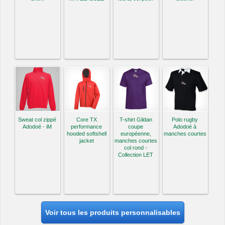
Sweat col zippé
Core TX
T-shirt Gildan
Polo rugby
Adodoé - iM
performance
coupe
Adodoé à
hooded softshell
européenne,
manches courtes
jacket
manches courtes
col rond -
Collection LET
Voir tous les produits personnalisables