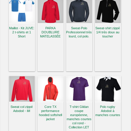
Maillot - Kit JUVE:
PARKA
Sweat-Polo
Sweat-shirt zippé
2 t-shirts et 1
DOUBLURE
Professionnel très
1/4 très doux au
Short
MATELASSÉE
lourd, col polo.
toucher
Sweat col zippé
Core TX
T-shirt Gildan
Polo rugby
Adodoé - iM
performance
coupe
Adodoé à
hooded softshell
européenne,
manches courtes
jacket
manches courtes
col rond -
Collection LET