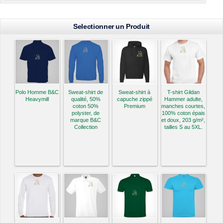
Selectionner un Produit
Polo Homme B&C
Sweat-shirt de
Sweat-shirt à
T-shirt Gildan
Heavymill
qualité, 50%
capuche zippé
Hammer adulte,
coton 50%
Premium
manches courtes,
polyster, de
100% coton épais
marque B&C
et doux, 203 g/m²,
Collection
tailles S au 5XL.