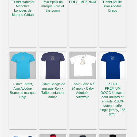
T-Shirt Hammer
Polo Epais de
POLO IMPERIUM
T-shirt Adulte,
Manches
marque Fruit of
Awu Adodoé
Longues de
the Loom
Braco
Marque Gildan
T-shirt Enfant,
T-shirt Beagle de
T-shirt Bébé 6 à
T-SHIRT
Awu Adodoé
marque Roly -
24 mois - Baby
PREMIUM
Braco de marque
Tailles enfant et
Adodoé ,
DOGO Unisexe
Roly
adulte
Vifinwoto
pour adultes et
enfants -100%
coton, maille
single jersey, 165
g/m².