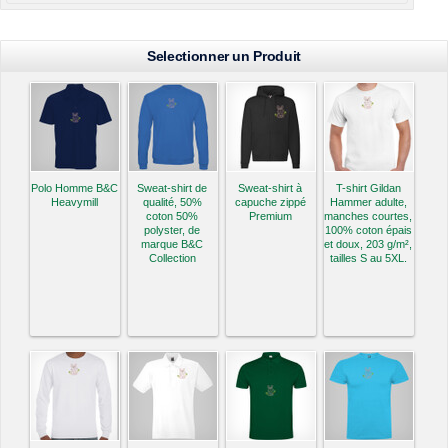
Selectionner un Produit
Polo Homme B&C
Sweat-shirt de
Sweat-shirt à
T-shirt Gildan
Heavymill
qualité, 50%
capuche zippé
Hammer adulte,
coton 50%
Premium
manches courtes,
polyster, de
100% coton épais
marque B&C
et doux, 203 g/m²,
Collection
tailles S au 5XL.