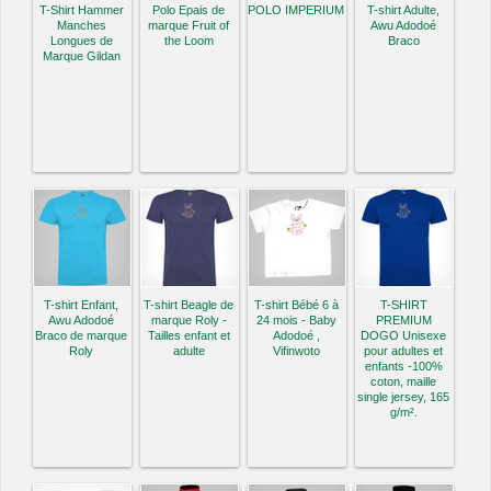
T-Shirt Hammer
Polo Epais de
POLO IMPERIUM
T-shirt Adulte,
Manches
marque Fruit of
Awu Adodoé
Longues de
the Loom
Braco
Marque Gildan
T-shirt Enfant,
T-shirt Beagle de
T-shirt Bébé 6 à
T-SHIRT
Awu Adodoé
marque Roly -
24 mois - Baby
PREMIUM
Braco de marque
Tailles enfant et
Adodoé ,
DOGO Unisexe
Roly
adulte
Vifinwoto
pour adultes et
enfants -100%
coton, maille
single jersey, 165
g/m².