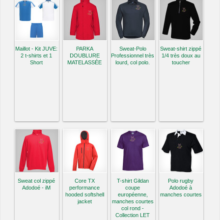
Maillot - Kit JUVE:
PARKA
Sweat-Polo
Sweat-shirt zippé
2 t-shirts et 1
DOUBLURE
Professionnel très
1/4 très doux au
Short
MATELASSÉE
lourd, col polo.
toucher
Sweat col zippé
Core TX
T-shirt Gildan
Polo rugby
Adodoé - iM
performance
coupe
Adodoé à
hooded softshell
européenne,
manches courtes
jacket
manches courtes
col rond -
Collection LET