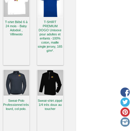
T-shirt Bébé 6 à
T-SHIRT
24 mois - Baby
PREMIUM
Adodoé ,
DOGO Unisexe
Vifinwoto
pour adultes et
enfants -100%
coton, maille
single jersey, 165
g/m².
Sweat-Polo
Sweat-shirt zippé
Professionnel très
1/4 très doux au
lourd, col polo.
toucher