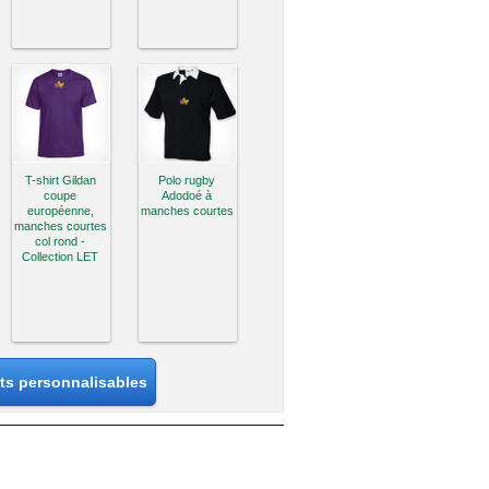
T-shirt Gildan
Polo rugby
coupe
Adodoé à
européenne,
manches courtes
manches courtes
col rond -
Collection LET
its personnalisables