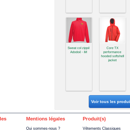
Sweat col zippé
Core TX
Adodoé - iM
performance
hooded softshell
jacket
Voir tous les produ
les
Mentions légales
Produit(s)
Qui sommes-nous ?
Vêtements Classiques