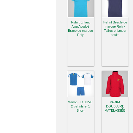
T-shirt Enfant,
T-shirt Beagle de
Awu Adodoé
marque Roly -
Braco de marque
Tailles enfant et
Roly
adulte
Maillot - Kit JUVE:
PARKA
2 t-shirts et 1
DOUBLURE
Short
MATELASSÉE