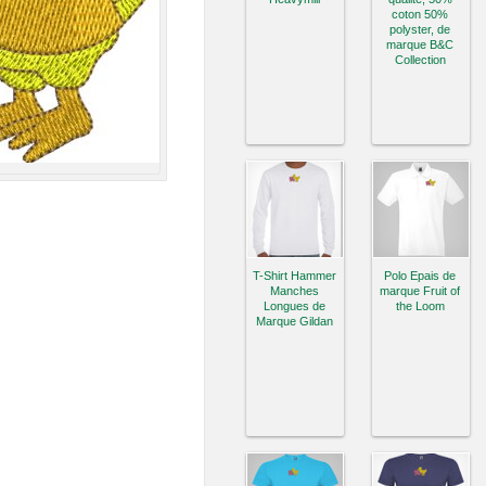
coton 50%
polyster, de
marque B&C
Collection
T-Shirt Hammer
Polo Epais de
Manches
marque Fruit of
Longues de
the Loom
Marque Gildan