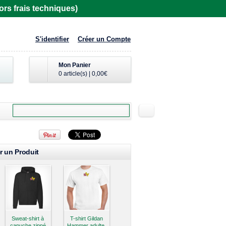
rs frais techniques)
S'identifier
Créer un Compte
Mon Panier
0 article(s)
|
0,00€
r un Produit
Sweat-shirt à
T-shirt Gildan
capuche zippé
Hammer adulte,