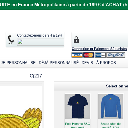
E en France Métropolitaine à partir de 199 € d'ACHAT (ho
Contactez-nous de 9H à 19H
Connexion et Paiement Sécurisés
JE PERSONNALISE
DÉJÀ PERSONNALISÉ
DEVIS
À PROPOS
omizable products
Cj217
Selectionne
Polo Homme B&C
Sweat-shirt de
Heavymill
qualité, 50%