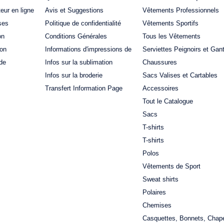
teur en ligne
Avis et Suggestions
Vêtements Professionnels
ses
Politique de confidentialité
Vêtements Sportifs
on
Conditions Générales
Tous les Vêtements
ion
Informations d'impressions de
Serviettes Peignoirs et Gan
de
Infos sur la sublimation
Chaussures
Infos sur la broderie
Sacs Valises et Cartables
Transfert Information Page
Accessoires
Tout le Catalogue
Sacs
T-shirts
T-shirts
Polos
Vêtements de Sport
Sweat shirts
Polaires
Chemises
Casquettes, Bonnets, Chap