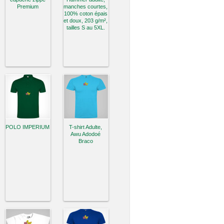
Premium
manches courtes,
100% coton épais
et doux, 203 g/m²,
tailles S au 5XL.
POLO IMPERIUM
T-shirt Adulte,
Awu Adodoé
Braco