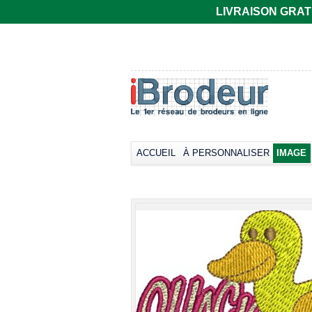
LIVRAISON GRATUIT
T-shirt Gildan
Polo rugby Adodoé
coupe
à manches
européenne,
courtes
manches courtes
Broder dès
33,66€
col rond -
*
Collection LET
Broder dès
17,38€
*
ACCUEIL
À PERSONNALISER
IMAGE
view all cust