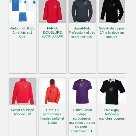
Maillot - Kit JUVE:
PARKA
Sweat-Polo
Sweat-shirt zippé
2 t-shirts et 1
DOUBLURE
Professionnel très
1/4 très doux au
Short
MATELASSÉE
lourd, col polo.
toucher
Sweat col zippé
Core TX
T-shirt Gildan
Polo rugby
Adodoé - iM
performance
coupe
Adodoé à
hooded softshell
européenne,
manches courtes
jacket
manches courtes
col rond -
Collection LET