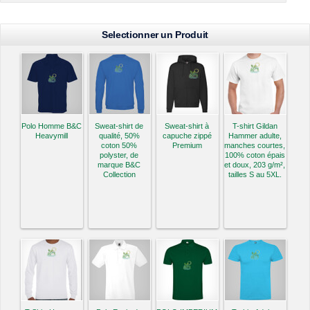
Selectionner un Produit
Polo Homme B&C
Sweat-shirt de
Sweat-shirt à
T-shirt Gildan
Heavymill
qualité, 50%
capuche zippé
Hammer adulte,
coton 50%
Premium
manches courtes,
polyster, de
100% coton épais
marque B&C
et doux, 203 g/m²,
Collection
tailles S au 5XL.