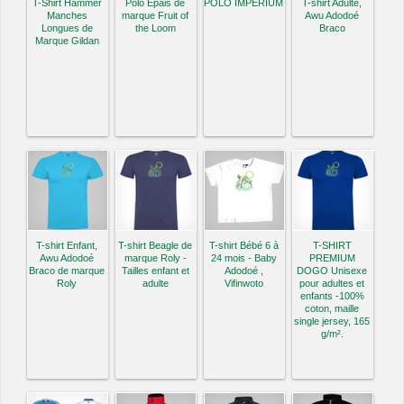
T-Shirt Hammer
Polo Epais de
POLO IMPERIUM
T-shirt Adulte,
Manches
marque Fruit of
Awu Adodoé
Longues de
the Loom
Braco
Marque Gildan
T-shirt Enfant,
T-shirt Beagle de
T-shirt Bébé 6 à
T-SHIRT
Awu Adodoé
marque Roly -
24 mois - Baby
PREMIUM
Braco de marque
Tailles enfant et
Adodoé ,
DOGO Unisexe
Roly
adulte
Vifinwoto
pour adultes et
enfants -100%
coton, maille
single jersey, 165
g/m².