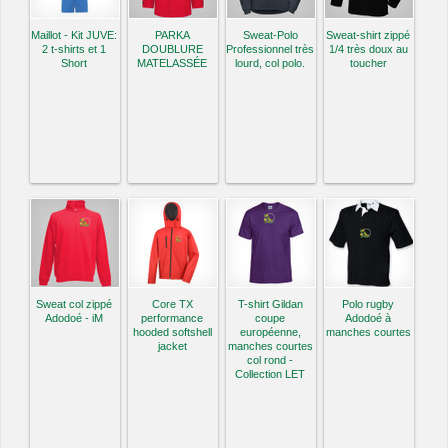
Maillot - Kit JUVE:
PARKA
Sweat-Polo
Sweat-shirt zippé
2 t-shirts et 1
DOUBLURE
Professionnel très
1/4 très doux au
Short
MATELASSÉE
lourd, col polo.
toucher
Sweat col zippé
Core TX
T-shirt Gildan
Polo rugby
Adodoé - iM
performance
coupe
Adodoé à
hooded softshell
européenne,
manches courtes
jacket
manches courtes
col rond -
Collection LET