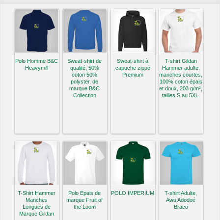
Polo Homme B&C
Sweat-shirt de
Sweat-shirt à
T-shirt Gildan
Heavymill
qualité, 50%
capuche zippé
Hammer adulte,
coton 50%
Premium
manches courtes,
polyster, de
100% coton épais
marque B&C
et doux, 203 g/m²,
Collection
tailles S au 5XL.
T-Shirt Hammer
Polo Epais de
POLO IMPERIUM
T-shirt Adulte,
Manches
marque Fruit of
Awu Adodoé
Longues de
the Loom
Braco
Marque Gildan