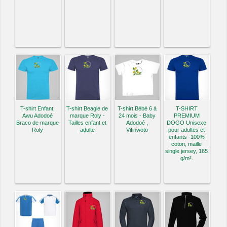
T-shirt Enfant,
T-shirt Beagle de
T-shirt Bébé 6 à
T-SHIRT
Awu Adodoé
marque Roly -
24 mois - Baby
PREMIUM
Braco de marque
Tailles enfant et
Adodoé ,
DOGO Unisexe
Roly
adulte
Vifinwoto
pour adultes et
enfants -100%
coton, maille
single jersey, 165
g/m².