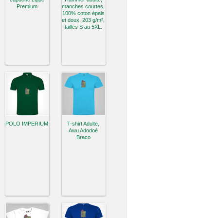
Premium
manches courtes,
100% coton épais
et doux, 203 g/m²,
tailles S au 5XL.
POLO IMPERIUM
T-shirt Adulte,
Awu Adodoé
Braco