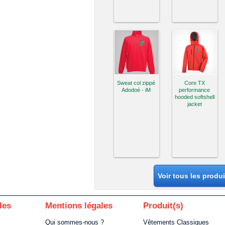
Sweat col zippé
Core TX
Adodoé - iM
performance
hooded softshell
jacket
Voir tous les produ
les
Mentions légales
Produit(s)
Qui sommes-nous ?
Vêtements Classiques