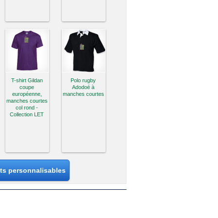
T-shirt Gildan
Polo rugby
coupe
Adodoé à
européenne,
manches courtes
manches courtes
col rond -
Collection LET
its personnalisables