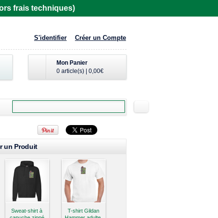
rs frais techniques)
S'identifier
Créer un Compte
Mon Panier
0 article(s)
|
0,00€
r un Produit
Sweat-shirt à
T-shirt Gildan
capuche zippé
Hammer adulte,