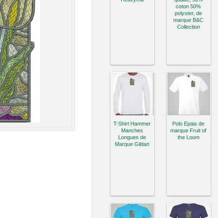
coton 50%
polyster, de
marque B&C
Collection
T-Shirt Hammer
Polo Epais de
Manches
marque Fruit of
Longues de
the Loom
Marque Gildan