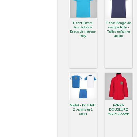
T-shirt Enfant,
T-shirt Beagle de
Awu Adodoé
marque Roly -
Braco de marque
Tailles enfant et
Roly
adulte
Maillot - Kit JUVE:
PARKA
2 t-shirts et 1
DOUBLURE
Short
MATELASSÉE