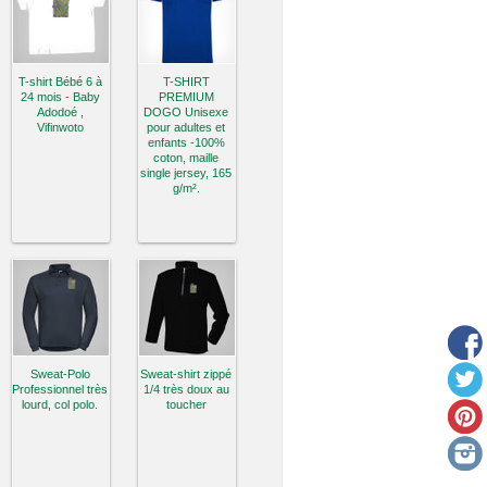
T-shirt Bébé 6 à
T-SHIRT
24 mois - Baby
PREMIUM
Adodoé ,
DOGO Unisexe
Vifinwoto
pour adultes et
enfants -100%
coton, maille
single jersey, 165
g/m².
Sweat-Polo
Sweat-shirt zippé
Professionnel très
1/4 très doux au
lourd, col polo.
toucher