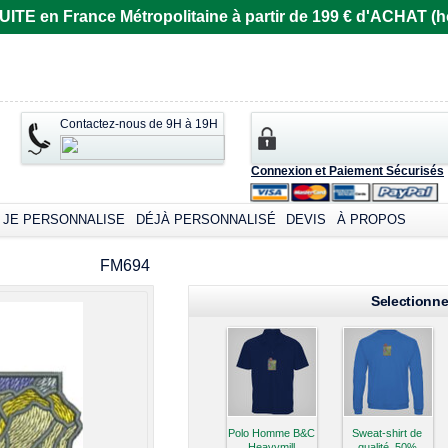
E en France Métropolitaine à partir de 199 € d'ACHAT (ho
Contactez-nous de 9H à 19H
Connexion et Paiement Sécurisés
JE PERSONNALISE
DÉJÀ PERSONNALISÉ
DEVIS
À PROPOS
omizable products
FM694
Selectionne
Polo Homme B&C
Sweat-shirt de
Heavymill
qualité, 50%