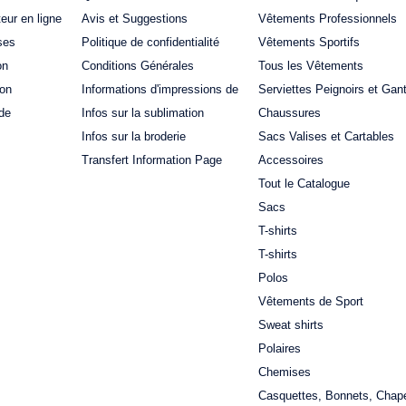
teur en ligne
Avis et Suggestions
Vêtements Professionnels
ses
Politique de confidentialité
Vêtements Sportifs
on
Conditions Générales
Tous les Vêtements
ion
Informations d'impressions de
Serviettes Peignoirs et Gan
de
Infos sur la sublimation
Chaussures
Infos sur la broderie
Sacs Valises et Cartables
Transfert Information Page
Accessoires
Tout le Catalogue
Sacs
T-shirts
T-shirts
Polos
Vêtements de Sport
Sweat shirts
Polaires
Chemises
Casquettes, Bonnets, Chap