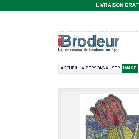
LIVRAISON GRATUIT
T-shirt Gildan
Polo rugby Adodoé
coupe
à manches
européenne,
courtes
manches courtes
Broder dès
33,66€
col rond -
*
Collection LET
Broder dès
17,38€
*
ACCUEIL
À PERSONNALISER
IMAGE
view all cust