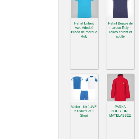
T-shirt Enfant,
T-shirt Beagle de
Awu Adodoé
marque Roly -
Braco de marque
Tailles enfant et
Roly
adulte
Maillot - Kit JUVE:
PARKA
2 t-shirts et 1
DOUBLURE
Short
MATELASSÉE