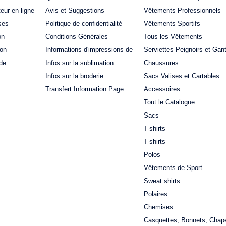
teur en ligne
Avis et Suggestions
Vêtements Professionnels
ses
Politique de confidentialité
Vêtements Sportifs
on
Conditions Générales
Tous les Vêtements
ion
Informations d'impressions de
Serviettes Peignoirs et Gan
de
Infos sur la sublimation
Chaussures
Infos sur la broderie
Sacs Valises et Cartables
Transfert Information Page
Accessoires
Tout le Catalogue
Sacs
T-shirts
T-shirts
Polos
Vêtements de Sport
Sweat shirts
Polaires
Chemises
Casquettes, Bonnets, Chap