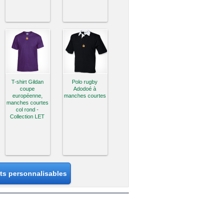
T-shirt Gildan
Polo rugby
coupe
Adodoé à
européenne,
manches courtes
manches courtes
col rond -
Collection LET
its personnalisables