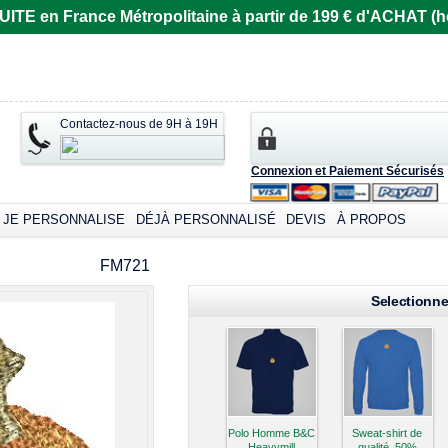
E en France Métropolitaine à partir de 199 € d'ACHAT (ho
Contactez-nous de 9H à 19H
Connexion et Paiement Sécurisés
JE PERSONNALISE
DÉJÀ PERSONNALISÉ
DEVIS
À PROPOS
omizable products
FM721
Selectionne
Polo Homme B&C
Sweat-shirt de
Heavymill
qualité, 50%