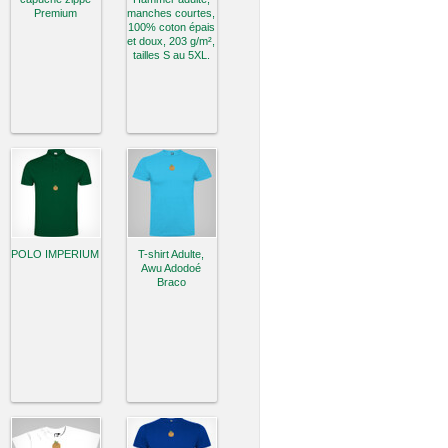
Premium
manches courtes,
100% coton épais
et doux, 203 g/m²,
tailles S au 5XL.
POLO IMPERIUM
T-shirt Adulte,
Awu Adodoé
Braco