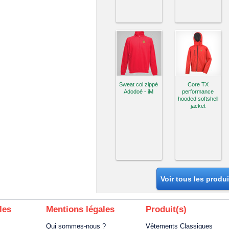
Sweat col zippé
Core TX
Adodoé - iM
performance
hooded softshell
jacket
Voir tous les produ
les
Mentions légales
Produit(s)
Qui sommes-nous ?
Vêtements Classiques