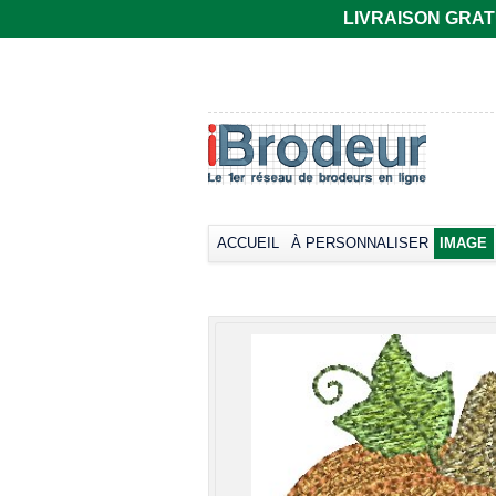
LIVRAISON GRATUIT
T-shirt Gildan
Polo rugby Adodoé
coupe
à manches
européenne,
courtes
manches courtes
Broder dès
33,66€
col rond -
*
Collection LET
Broder dès
17,38€
*
ACCUEIL
À PERSONNALISER
IMAGE
view all cust