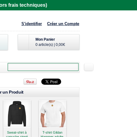
rs frais techniques)
S'identifier
Créer un Compte
Mon Panier
0 article(s)
|
0,00€
r un Produit
Sweat-shirt à
T-shirt Gildan
capuche zippé
Hammer adulte,