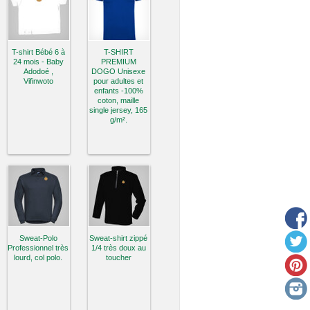
T-shirt Bébé 6 à
T-SHIRT
24 mois - Baby
PREMIUM
Adodoé ,
DOGO Unisexe
Vifinwoto
pour adultes et
enfants -100%
coton, maille
single jersey, 165
g/m².
Sweat-Polo
Sweat-shirt zippé
Professionnel très
1/4 très doux au
lourd, col polo.
toucher