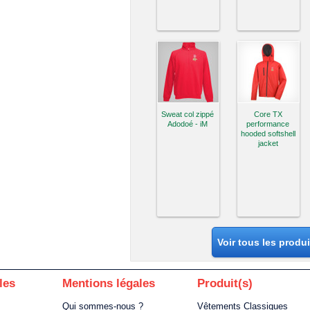
Sweat col zippé
Core TX
Adodoé - iM
performance
hooded softshell
jacket
Voir tous les produ
les
Mentions légales
Produit(s)
Qui sommes-nous ?
Vêtements Classiques