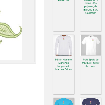
coton 50%
polyster, de
marque B&C
Collection
T-Shirt Hammer
Polo Epais de
Manches
marque Fruit of
Longues de
the Loom
Marque Gildan