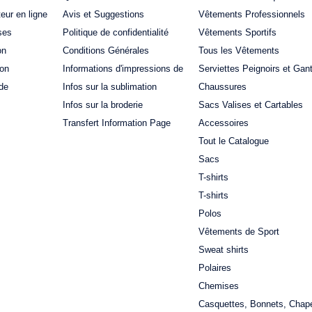
teur en ligne
Avis et Suggestions
Vêtements Professionnels
ses
Politique de confidentialité
Vêtements Sportifs
on
Conditions Générales
Tous les Vêtements
ion
Informations d'impressions de
Serviettes Peignoirs et Gan
de
Infos sur la sublimation
Chaussures
Infos sur la broderie
Sacs Valises et Cartables
Transfert Information Page
Accessoires
Tout le Catalogue
Sacs
T-shirts
T-shirts
Polos
Vêtements de Sport
Sweat shirts
Polaires
Chemises
Casquettes, Bonnets, Chap