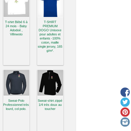
T-shirt Bébé 6 à
T-SHIRT
24 mois - Baby
PREMIUM
Adodoé ,
DOGO Unisexe
Vifinwoto
pour adultes et
enfants -100%
coton, maille
single jersey, 165
g/m².
Sweat-Polo
Sweat-shirt zippé
Professionnel très
1/4 très doux au
lourd, col polo.
toucher