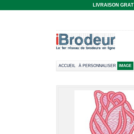
LIVRAISON GRATUIT
T-shirt Gildan
Polo rugby Adodoé
coupe
à manches
européenne,
courtes
manches courtes
Broder dès
33,66€
col rond -
*
Collection LET
Broder dès
17,38€
*
ACCUEIL
À PERSONNALISER
IMAGE
view all cust