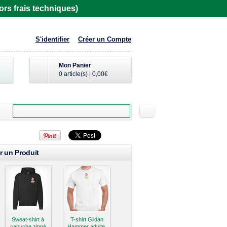
rs frais techniques)
S'identifier
Créer un Compte
Mon Panier
0 article(s)
|
0,00€
r un Produit
Sweat-shirt à
T-shirt Gildan
capuche zippé
Hammer adulte,