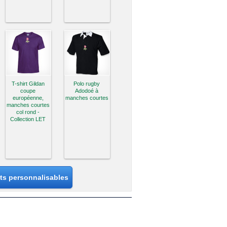
T-shirt Gildan
Polo rugby
coupe
Adodoé à
européenne,
manches courtes
manches courtes
col rond -
Collection LET
its personnalisables