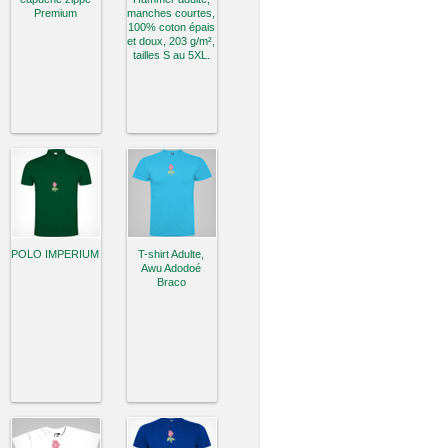
Premium
manches courtes,
100% coton épais
et doux, 203 g/m²,
tailles S au 5XL.
POLO IMPERIUM
T-shirt Adulte,
Awu Adodoé
Braco