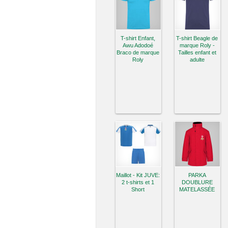
T-shirt Enfant,
T-shirt Beagle de
Awu Adodoé
marque Roly -
Braco de marque
Tailles enfant et
Roly
adulte
Maillot - Kit JUVE:
PARKA
2 t-shirts et 1
DOUBLURE
Short
MATELASSÉE