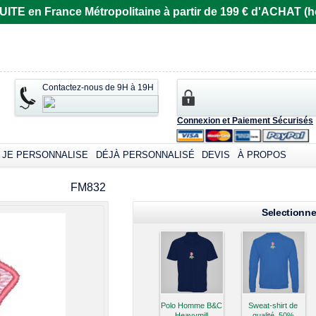
E en France Métropolitaine à partir de 199 € d'ACHAT (ho
Contactez-nous de 9H à 19H
Connexion et Paiement Sécurisés
JE PERSONNALISE
DÉJÀ PERSONNALISÉ
DEVIS
À PROPOS
omizable products
FM832
Selectionne
Polo Homme B&C
Sweat-shirt de
Heavymill
qualité, 50%