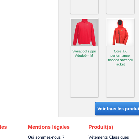
Sweat col zippé
Core TX
Adodoé - iM
performance
hooded softshell
jacket
Voir tous les produ
les
Mentions légales
Produit(s)
Qui sommes-nous ?
Vêtements Classiques