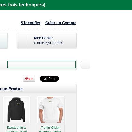
rs frais techniques)
S'identifier
Créer un Compte
Mon Panier
0 article(s)
|
0,00€
r un Produit
Sweat-shirt à
T-shirt Gildan
capuche zippé
Hammer adulte,