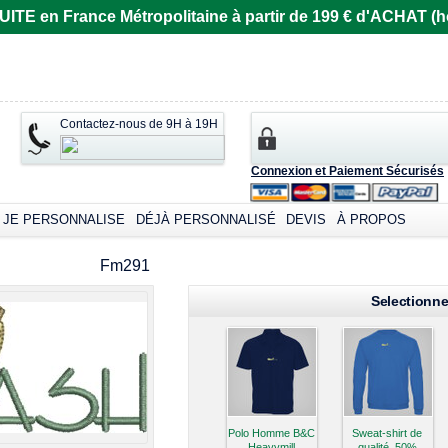
E en France Métropolitaine à partir de 199 € d'ACHAT (ho
Contactez-nous de 9H à 19H
Connexion et Paiement Sécurisés
JE PERSONNALISE
DÉJÀ PERSONNALISÉ
DEVIS
À PROPOS
omizable products
Fm291
Selectionne
Polo Homme B&C
Sweat-shirt de
Heavymill
qualité, 50%