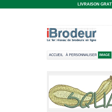
LIVRAISON GRATUIT
T-shirt Gildan
Polo rugby Adodoé
coupe
à manches
européenne,
courtes
manches courtes
Broder dès
33,66€
col rond -
*
Collection LET
Broder dès
17,38€
*
ACCUEIL
À PERSONNALISER
IMAGE
view all cust