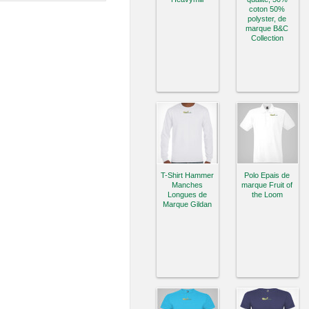
coton 50%
polyster, de
marque B&C
Collection
T-Shirt Hammer
Polo Epais de
Manches
marque Fruit of
Longues de
the Loom
Marque Gildan