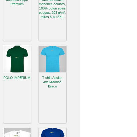
Premium
manches courtes,
100% coton épais
et doux, 203 g/m²,
tailles S au 5XL.
POLO IMPERIUM
T-shirt Adulte,
Awu Adodoé
Braco