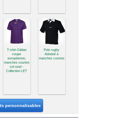
T-shirt Gildan
Polo rugby
coupe
Adodoé à
européenne,
manches courtes
manches courtes
col rond -
Collection LET
its personnalisables