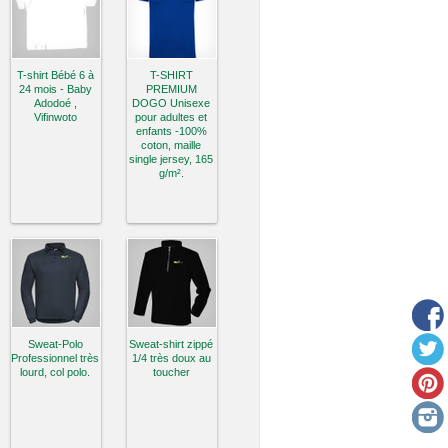
T-shirt Bébé 6 à
T-SHIRT
24 mois - Baby
PREMIUM
Adodoé ,
DOGO Unisexe
Vifinwoto
pour adultes et
enfants -100%
coton, maille
single jersey, 165
g/m².
Sweat-Polo
Sweat-shirt zippé
Professionnel très
1/4 très doux au
lourd, col polo.
toucher