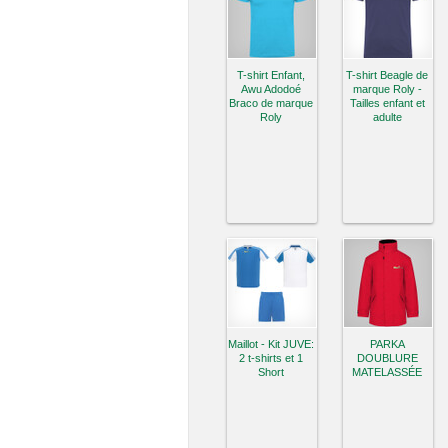
T-shirt Enfant,
T-shirt Beagle de
Awu Adodoé
marque Roly -
Braco de marque
Tailles enfant et
Roly
adulte
Maillot - Kit JUVE:
PARKA
2 t-shirts et 1
DOUBLURE
Short
MATELASSÉE