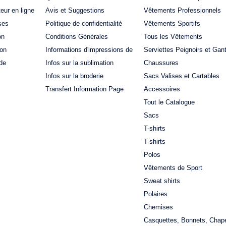
teur en ligne
Avis et Suggestions
Vêtements Professionnels
ses
Politique de confidentialité
Vêtements Sportifs
on
Conditions Générales
Tous les Vêtements
ion
Informations d'impressions de
Serviettes Peignoirs et Gan
de
Infos sur la sublimation
Chaussures
Infos sur la broderie
Sacs Valises et Cartables
Transfert Information Page
Accessoires
Tout le Catalogue
Sacs
T-shirts
T-shirts
Polos
Vêtements de Sport
Sweat shirts
Polaires
Chemises
Casquettes, Bonnets, Chap