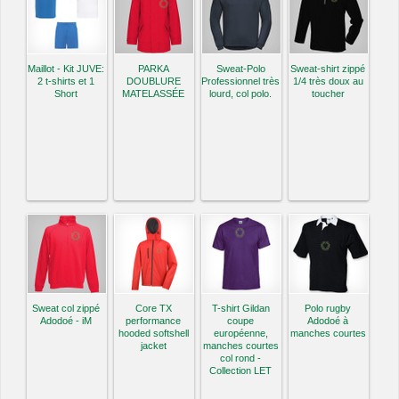
Maillot - Kit JUVE:
PARKA
Sweat-Polo
Sweat-shirt zippé
2 t-shirts et 1
DOUBLURE
Professionnel très
1/4 très doux au
Short
MATELASSÉE
lourd, col polo.
toucher
Sweat col zippé
Core TX
T-shirt Gildan
Polo rugby
Adodoé - iM
performance
coupe
Adodoé à
hooded softshell
européenne,
manches courtes
jacket
manches courtes
col rond -
Collection LET