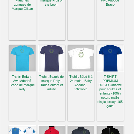
Manches
marque Fruit of
Awu Adodoé
Longues de
the Loom
Braco
Marque Gildan
T-shirt Enfant,
T-shirt Beagle de
T-shirt Bébé 6 à
T-SHIRT
Awu Adodoé
marque Roly -
24 mois - Baby
PREMIUM
Braco de marque
Tailles enfant et
Adodoé ,
DOGO Unisexe
Roly
adulte
Vifinwoto
pour adultes et
enfants -100%
coton, maille
single jersey, 165
g/m².