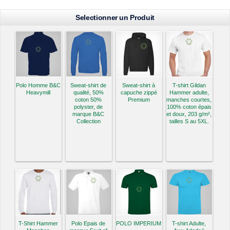
Selectionner un Produit
Polo Homme B&C
Sweat-shirt de
Sweat-shirt à
T-shirt Gildan
Heavymill
qualité, 50%
capuche zippé
Hammer adulte,
coton 50%
Premium
manches courtes,
polyster, de
100% coton épais
marque B&C
et doux, 203 g/m²,
Collection
tailles S au 5XL.
T-Shirt Hammer
Polo Epais de
POLO IMPERIUM
T-shirt Adulte,