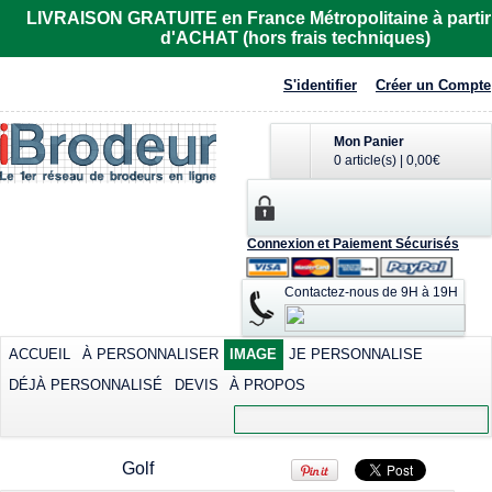
Imprimer dès
LIVRAISON GRATUITE en France Métropolitaine à partir
23,87€
*
d'ACHAT (hors frais techniques)
Sérigraphier dès
6,97€
*
S'identifier
Créer un Compte
Mon Panier
0 article(s)
|
0,00€
Connexion et Paiement Sécurisés
Polo rugby Adodoé
Polo Adodoé
à manches
R6615
courtes
Contactez-nous de 9H à 19H
Imprimer dès
Imprimer dès
32,81€
*
40,15€
*
Sérigraphier dès
ACCUEIL
À PERSONNALISER
IMAGE
JE PERSONNALISE
23,26€
*
DÉJÀ PERSONNALISÉ
DEVIS
À PROPOS
Transférer dès
view all customizable products
40,15€
*
Golf