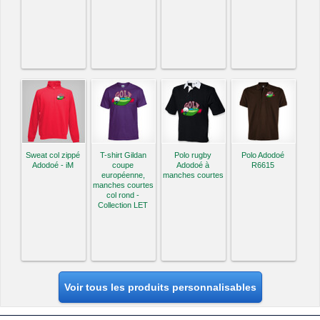
Sweat col zippé
T-shirt Gildan
Polo rugby
Polo Adodoé
Adodoé - iM
coupe
Adodoé à
R6615
européenne,
manches courtes
manches courtes
col rond -
Collection LET
Voir tous les produits personnalisables