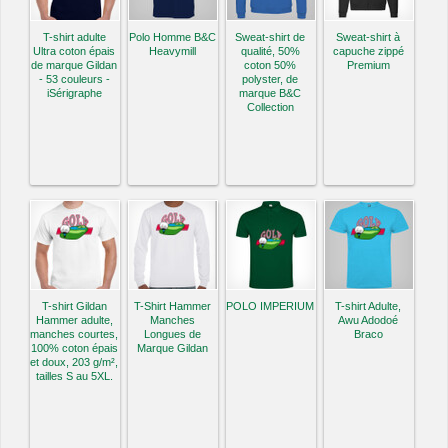
T-shirt adulte
Polo Homme B&C
Sweat-shirt de
Sweat-shirt à
Ultra coton épais
Heavymill
qualité, 50%
capuche zippé
de marque Gildan
coton 50%
Premium
- 53 couleurs -
polyster, de
iSérigraphe
marque B&C
Collection
T-shirt Gildan
T-Shirt Hammer
POLO IMPERIUM
T-shirt Adulte,
Hammer adulte,
Manches
Awu Adodoé
manches courtes,
Longues de
Braco
100% coton épais
Marque Gildan
et doux, 203 g/m²,
tailles S au 5XL.