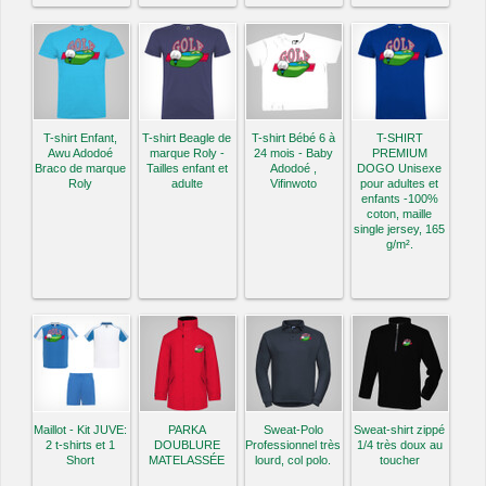
T-shirt Enfant,
T-shirt Beagle de
T-shirt Bébé 6 à
T-SHIRT
Awu Adodoé
marque Roly -
24 mois - Baby
PREMIUM
Braco de marque
Tailles enfant et
Adodoé ,
DOGO Unisexe
Roly
adulte
Vifinwoto
pour adultes et
enfants -100%
coton, maille
single jersey, 165
g/m².
Maillot - Kit JUVE:
PARKA
Sweat-Polo
Sweat-shirt zippé
2 t-shirts et 1
DOUBLURE
Professionnel très
1/4 très doux au
Short
MATELASSÉE
lourd, col polo.
toucher