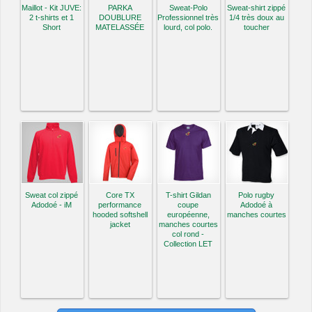
Maillot - Kit JUVE:
PARKA
Sweat-Polo
Sweat-shirt zippé
2 t-shirts et 1
DOUBLURE
Professionnel très
1/4 très doux au
Short
MATELASSÉE
lourd, col polo.
toucher
Sweat col zippé
Core TX
T-shirt Gildan
Polo rugby
Adodoé - iM
performance
coupe
Adodoé à
hooded softshell
européenne,
manches courtes
jacket
manches courtes
col rond -
Collection LET