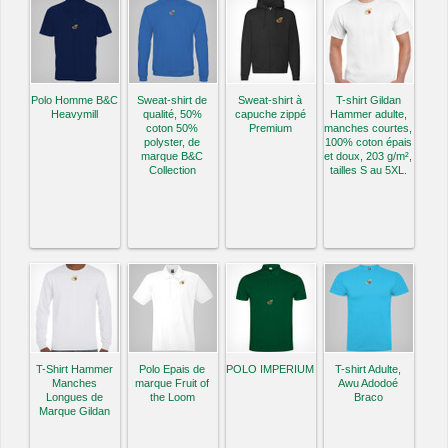
Polo Homme B&C
Sweat-shirt de
Sweat-shirt à
T-shirt Gildan
Heavymill
qualité, 50%
capuche zippé
Hammer adulte,
coton 50%
Premium
manches courtes,
polyster, de
100% coton épais
marque B&C
et doux, 203 g/m²,
Collection
tailles S au 5XL.
T-Shirt Hammer
Polo Epais de
POLO IMPERIUM
T-shirt Adulte,
Manches
marque Fruit of
Awu Adodoé
Longues de
the Loom
Braco
Marque Gildan